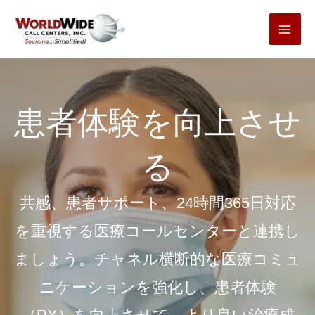
コ
ン
テ
ン
ツ
患者体験を向上させ
へ
ス
る
キ
ッ
共感、患者サポート、24時間365日対応
プ
を重視する医療コールセンターと連携し
ましょう。チャネル横断的な医療コミュ
ニケーションを強化し、患者体験