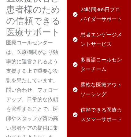
患者様のため
24時間365日プロ
の信頼できる
バイダーサポート
医療サポート
患者エンゲージメ
医療コールセンター
ントサービス
は、医療機関がより効
多言語コールセン
率的に運営されるよう
ターチーム
支援する上で重要な役
割を果たしています。
柔軟な医療アウト
問い合わせ、フォロー
ソーシング
アップ、日常的な依頼
を管理することで、医
信頼できる医療カ
師やスタッフが質の高
スタマーサポート
い患者ケアの提供に集