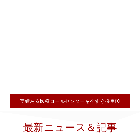
イダンス、カスタマイズされたパートナー候補リ
スト、アウトソーシングプロセス全体のサポート
をご提供します。経験豊富なコールセンター業界
の専門家と共に、次のステップへ踏み出しましょ
う！
実績ある医療コールセンターを今すぐ採用
最新ニュース＆記事