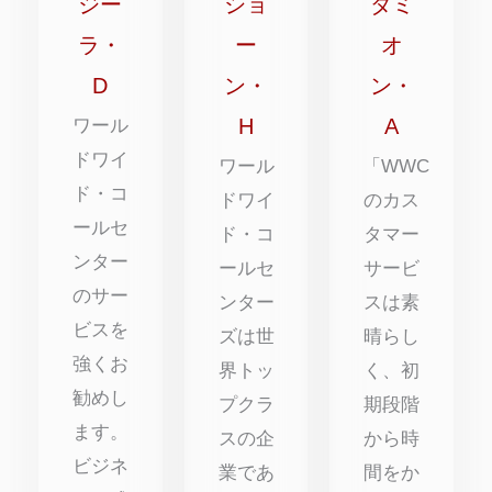
点
点
点
ジー
ショ
ダミ
中
中
中
ラ・
ー
オ
5
5
5
D
ン・
ン・
点
点
点
H
A
ワール
ドワイ
ワール
「WWC
ド・コ
ドワイ
のカス
ールセ
ド・コ
タマー
ンター
ールセ
サービ
のサー
ンター
スは素
ビスを
ズは世
晴らし
強くお
界トッ
く、初
勧めし
プクラ
期段階
ます。
スの企
から時
ビジネ
業であ
間をか