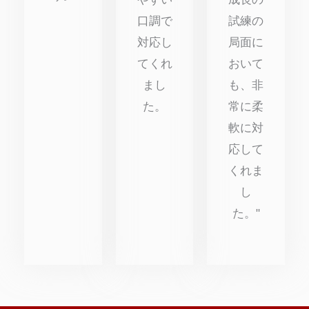
口調で
試練の
対応し
局面に
てくれ
おいて
まし
も、非
た。
常に柔
軟に対
応して
くれま
し
た。"