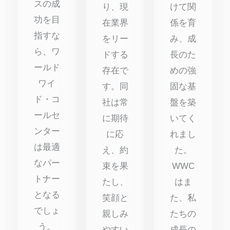
スの成
り、現
けて関
功を目
在業界
係を育
指すな
をリー
み、成
ら、ワ
ドする
長のた
ールド
存在で
めの強
ワイ
す。同
固な基
ド・コ
社は常
盤を築
ールセ
に期待
いてく
ンター
に応
れまし
は最適
え、約
た。
なパー
束を果
WWC
トナー
たし、
はま
となる
笑顔と
た、私
でしょ
親しみ
たちの
う。
やすい
成長の