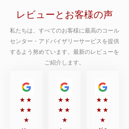
レビューとお客様の声
私たちは、すべてのお客様に最高のコール
センター・アドバイザリーサービスを提供
するよう努めています。最新のレビューを
ご紹介します。
5
5
5
★
★
★
★
★
★
点
点
点
★
★
★
★
★
★
満
満
満
★
★
★