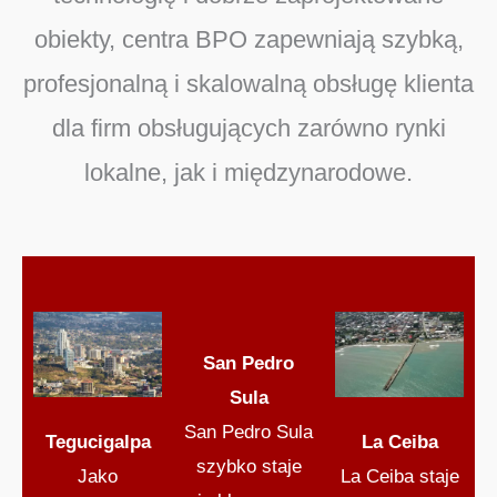
obiekty, centra BPO zapewniają szybką,
profesjonalną i skalowalną obsługę klienta
dla firm obsługujących zarówno rynki
lokalne, jak i międzynarodowe.
San Pedro
Sula
San Pedro Sula
Tegucigalpa
La Ceiba
szybko staje
Jako
La Ceiba staje