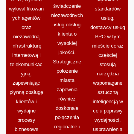
świadczenie
wykwalifikowan
standardów
niezawodnych
ych agentów
usług,
usług obsługi
oraz
dostawcy usług
klienta o
niezawodną
BPO w tym
wysokiej
infrastrukturę
mieście coraz
jakości.
internetową i
częściej
Strategiczne
telekomunikac
stosują
położenie
yjną,
narzędzia
miasta
zapewniając
wspomagane
zapewnia
płynną obsługę
sztuczną
również
klientów i
inteligencją w
doskonałe
wydajne
celu poprawy
połączenia
procesy
wydajności,
regionalne i
biznesowe
usprawnienia