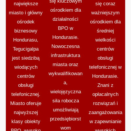
się kluczowym
największe
się coraz
ośrodkiem dla
miasto i główny
ważniejszym
działalności
ośrodek
ośrodkiem dla
BPO w
biznesowy
średniej
Hondurasie.
Hondurasu,
wielkości
Nowoczesna
Tegucigalpa
centrów
infrastruktura
jest siedzibą
obsługi
miasta oraz
wiodących
telefonicznej w
wykwalifikowan
centrów
Hondurasie.
a,
obsługi
Znani z
wielojęzyczna
telefonicznej.
opłacalnych
siła robocza
Miasto oferuje
rozwiązań i
umożliwiają
najwyższej
zaangażowania
przedsiębiorst
klasy obiekty
w zapewnianie
wom
BPO, wysoko
wysokich