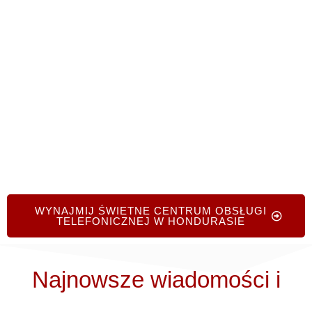
📞
Zadzwoń do nas pod numer +1.719.368.8393
lub s
Wypełnij nasz krótki formularz online
aby
poprosić o dostosowane do potrzeb wskazówki –
bez żadnych kosztów ani zobowiązań.
WYNAJMIJ ŚWIETNE CENTRUM OBSŁUGI
TELEFONICZNEJ W HONDURASIE
Najnowsze wiadomości i