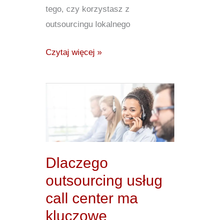
tego, czy korzystasz z
outsourcingu lokalnego
Czytaj więcej »
Dlaczego
outsourcing
usług
call
center
Dlaczego
ma
outsourcing usług
kluczowe
call center ma
znaczenie
kluczowe
w