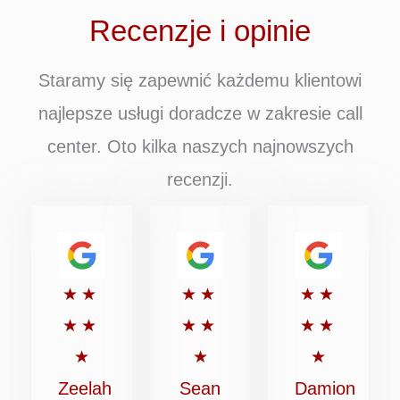
Recenzje i opinie
Staramy się zapewnić każdemu klientowi
najlepsze usługi doradcze w zakresie call
center. Oto kilka naszych najnowszych
recenzji.
Oceniony
Oceniony
Oceniony
★
★
★
★
★
★
na
na
na
★
★
★
★
★
★
5
5
5
★
★
★
z
z
z
Zeelah
Sean
Damion