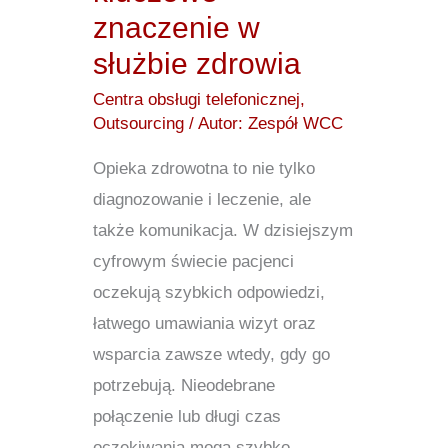
służbie
znaczenie w
zdrowia
służbie zdrowia
Centra obsługi telefonicznej
,
Outsourcing
/ Autor:
Zespół WCC
Opieka zdrowotna to nie tylko
diagnozowanie i leczenie, ale
także komunikacja. W dzisiejszym
cyfrowym świecie pacjenci
oczekują szybkich odpowiedzi,
łatwego umawiania wizyt oraz
wsparcia zawsze wtedy, gdy go
potrzebują. Nieodebrane
połączenie lub długi czas
oczekiwania mogą szybko