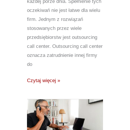
każdej porze dnia. Spełnienie tych
oczekiwań nie jest łatwe dla wielu
firm. Jednym z rozwiązań
stosowanych przez wiele
przedsiębiorstw jest outsourcing
call center. Outsourcing call center
oznacza zatrudnienie innej firmy
do
Czytaj więcej »
Jak
BPO
oparte