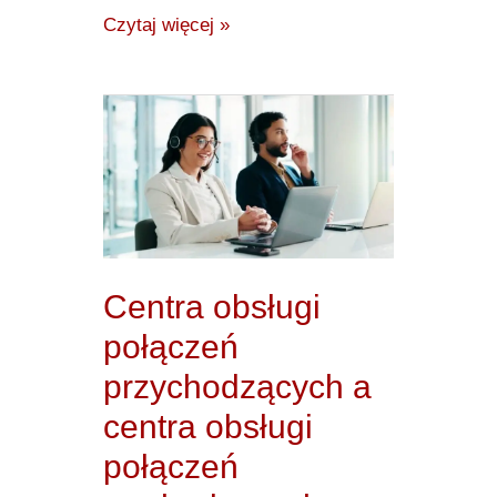
Czytaj więcej »
Centra
obsługi
połączeń
przychodzących
a
centra
Centra obsługi
obsługi
połączeń
połączeń
przychodzących a
wychodzących:
centra obsługi
jaka
jest
połączeń
różnica?