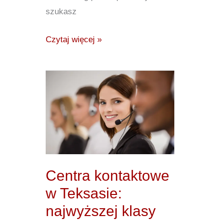
szukasz
Czytaj więcej »
Centra
kontaktowe
w
Teksasie:
najwyższej
klasy
amerykańskie
Centra kontaktowe
wsparcie
w Teksasie:
i
najwyższej klasy
sprzedaż