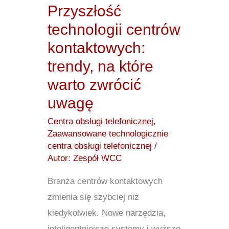
na
Przyszłość
które
technologii centrów
warto
kontaktowych:
zwrócić
trendy, na które
uwagę
warto zwrócić
uwagę
Centra obsługi telefonicznej
,
Zaawansowane technologicznie
centra obsługi telefonicznej
/
Autor:
Zespół WCC
Branża centrów kontaktowych
zmienia się szybciej niż
kiedykolwiek. Nowe narzędzia,
inteligentniejsze systemy i wyższe