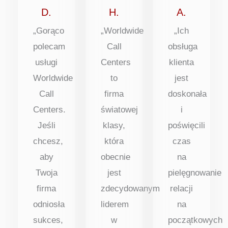
5
5
5
D.
H.
A.
„Gorąco
„Worldwide
„Ich
polecam
Call
obsługa
usługi
Centers
klienta
Worldwide
to
jest
Call
firma
doskonała
Centers.
światowej
i
Jeśli
klasy,
poświęcili
chcesz,
która
czas
aby
obecnie
na
Twoja
jest
pielęgnowanie
firma
zdecydowanym
relacji
odniosła
liderem
na
sukces,
w
początkowych