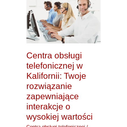
obsługi
telefonicznej
w
Kalifornii:
Twoje
rozwiązanie
Centra obsługi
zapewniające
telefonicznej w
interakcje
Kalifornii: Twoje
o
rozwiązanie
wysokiej
zapewniające
wartości
interakcje o
wysokiej wartości
Centra obsługi telefonicznej
/