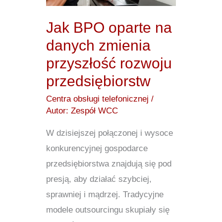
na
danych
Jak BPO oparte na
zmienia
danych zmienia
przyszłość
przyszłość rozwoju
rozwoju
przedsiębiorstw
przedsiębiorstw
Centra obsługi telefonicznej
/
Autor:
Zespół WCC
W dzisiejszej połączonej i wysoce
konkurencyjnej gospodarce
przedsiębiorstwa znajdują się pod
presją, aby działać szybciej,
sprawniej i mądrzej. Tradycyjne
modele outsourcingu skupiały się