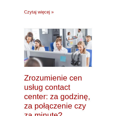
Czytaj więcej »
Zrozumienie
cen
usług
contact
center:
za
Zrozumienie cen
godzinę,
usług contact
za
center: za godzinę,
połączenie
za połączenie czy
czy
za
za minutę?