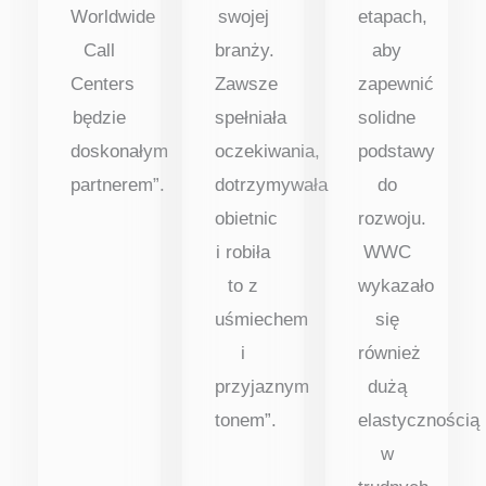
Worldwide
swojej
etapach,
Call
branży.
aby
Centers
Zawsze
zapewnić
będzie
spełniała
solidne
doskonałym
oczekiwania,
podstawy
partnerem”.
dotrzymywała
do
obietnic
rozwoju.
i robiła
WWC
to z
wykazało
uśmiechem
się
i
również
przyjaznym
dużą
tonem”.
elastycznością
w