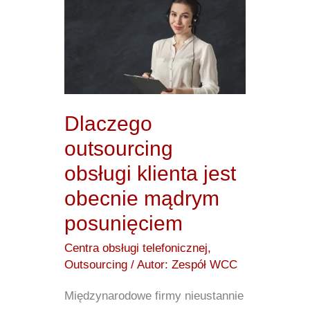
Dlaczego
outsourcing
obsługi
klienta
jest
obecnie
Dlaczego
mądrym
outsourcing
posunięciem
obsługi klienta jest
obecnie mądrym
posunięciem
Centra obsługi telefonicznej
,
Outsourcing
/ Autor:
Zespół WCC
Międzynarodowe firmy nieustannie