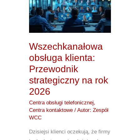
obsługa
klienta:
Przewodnik
strategiczny
na
Wszechkanałowa
rok
obsługa klienta:
2026
Przewodnik
strategiczny na rok
2026
Centra obsługi telefonicznej
,
Centra kontaktowe
/ Autor:
Zespół
WCC
Dzisiejsi klienci oczekują, że firmy