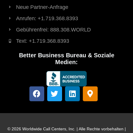
Neue Partner-Anfrage
Anrufen: +1.719.368.8393
Gebührenfrei: 888.308.WORLD
Text: +1.719.368.8393
Better Business Bureau & Soziale
Medien:
F
T
L
K
a
w
i
a
c
i
n
r
e
t
k
t
b
t
e
e
o
e
d
n
© 2026 Worldwide Call Centers, Inc. | Alle Rechte vorbehalten |