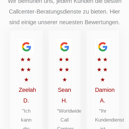
Wir bemühen uns, jedem Kunden die besten
Callcenter-Beratungsdienste zu bieten. Hier
sind einige unserer neuesten Bewertungen.
Bewertet
Bewertet
Bewertet
★
★
★
★
★
★
mit
mit
mit
★
★
★
★
★
★
5
5
5
★
★
★
von
von
von
Zeelah
Sean
Damion
5
5
5
D.
H.
A.
Punkten
Punkten
Punkten
"Ich
"Worldwide
"Ihr
kann
Call
Kundendienst
die
Centers
ist