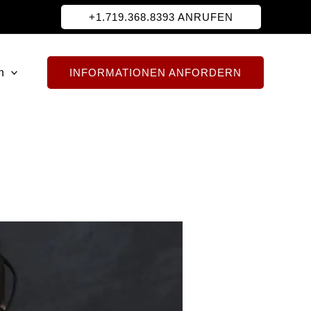
+1.719.368.8393 ANRUFEN
h
INFORMATIONEN ANFORDERN