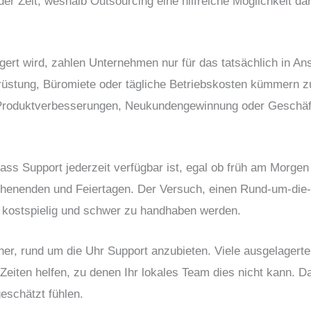
r Zeit, weshalb Outsourcing eine hilfreiche Möglichkeit dar
ert wird, zahlen Unternehmen nur für das tatsächlich in 
rüstung, Büromiete oder tägliche Betriebskosten kümmern 
e Produktverbesserungen, Neukundengewinnung oder Geschäf
ass Support jederzeit verfügbar ist, egal ob früh am Morge
henenden und Feiertagen. Der Versuch, einen Rund-um-die-
l kostspielig und schwer zu handhaben werden.
her, rund um die Uhr Support anzubieten. Viele ausgelagert
eiten helfen, zu denen Ihr lokales Team dies nicht kann. D
eschätzt fühlen.