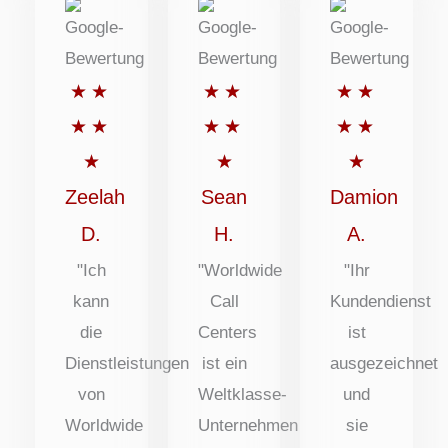
Bewertet
Bewertet
Bewertet
★
★
★
★
★
★
mit
mit
mit
★
★
★
★
★
★
5
5
5
★
★
★
von
von
von
Zeelah
Sean
Damion
5
5
5
D.
H.
A.
Punkten
Punkten
Punkten
"Ich
"Worldwide
"Ihr
kann
Call
Kundendienst
die
Centers
ist
Dienstleistungen
ist ein
ausgezeichnet
von
Weltklasse-
und
Worldwide
Unternehmen
sie