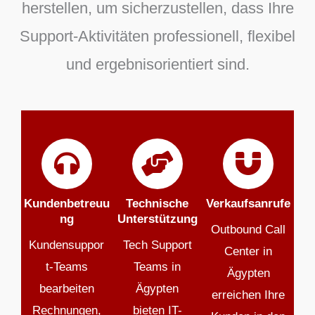
herstellen, um sicherzustellen, dass Ihre
Support-Aktivitäten professionell, flexibel
und ergebnisorientiert sind.
Kundenbetreuu
Technische
Verkaufsanrufe
ng
Unterstützung
Outbound Call
Kundensuppor
Tech Support
Center in
t-Teams
Teams in
Ägypten
bearbeiten
Ägypten
erreichen Ihre
Rechnungen,
bieten IT-