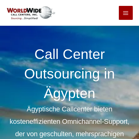
Zum
Inhalt
springen
Call Center
Outsourcing in
Ägypten
Ägyptische Callcenter bieten
kosteneffizienten Omnichannel-Support,
der von geschulten, mehrsprachigen