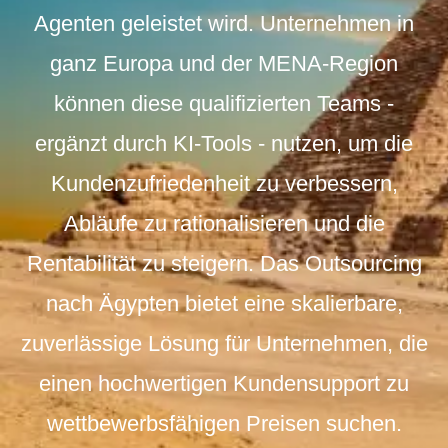
Agenten geleistet wird. Unternehmen in
ganz Europa und der MENA-Region
können diese qualifizierten Teams -
ergänzt durch KI-Tools - nutzen, um die
Kundenzufriedenheit zu verbessern,
Abläufe zu rationalisieren und die
Rentabilität zu steigern. Das Outsourcing
nach Ägypten bietet eine skalierbare,
zuverlässige Lösung für Unternehmen, die
einen hochwertigen Kundensupport zu
wettbewerbsfähigen Preisen suchen.