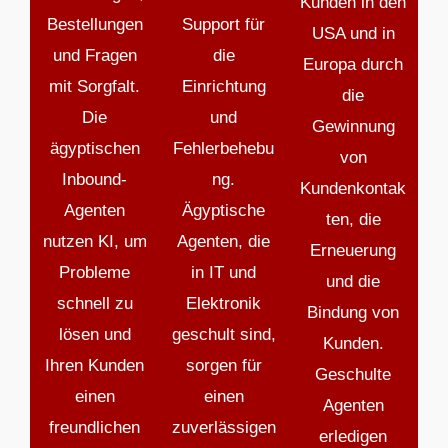
Kunden in den
Bestellungen
Support für
USA und in
und Fragen
die
Europa durch
mit Sorgfalt.
Einrichtung
die
Die
und
Gewinnung
ägyptischen
Fehlerbehebu
von
Inbound-
ng.
Kundenkontak
Agenten
Ägyptische
ten, die
nutzen KI, um
Agenten, die
Erneuerung
Probleme
in IT und
und die
schnell zu
Elektronik
Bindung von
lösen und
geschult sind,
Kunden.
Ihren Kunden
sorgen für
Geschulte
einen
einen
Agenten
freundlichen
zuverlässigen
erledigen