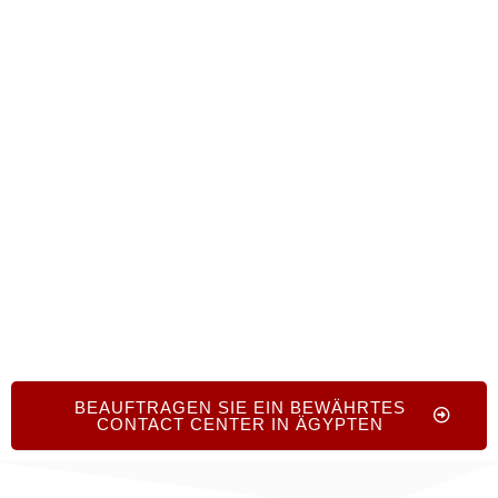
Online-Formular aus, um den Outsourcing-Prozess
einzuleiten. Sie erhalten fachkundige Beratung und
direkten Zugang zu vertrauenswürdigen
Partneroptionen. Worldwide Call Centers hilft
Ihnen, die besten Contact Center in Ägypten für
Ihre Geschäftsanforderungen zu finden.
BEAUFTRAGEN SIE EIN BEWÄHRTES
CONTACT CENTER IN ÄGYPTEN