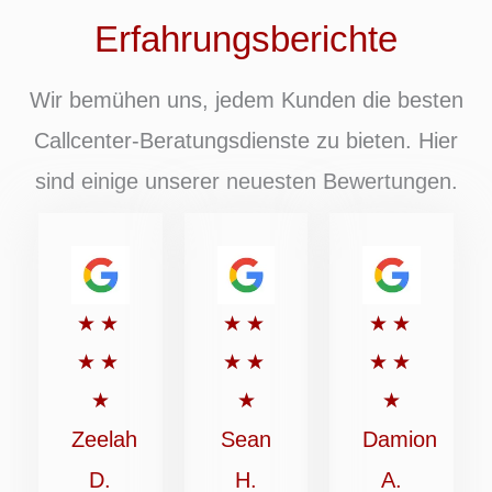
Erfahrungsberichte
Wir bemühen uns, jedem Kunden die besten
Callcenter-Beratungsdienste zu bieten. Hier
sind einige unserer neuesten Bewertungen.
Bewertet
Bewertet
Bewertet
★
★
★
★
★
★
mit
mit
mit
★
★
★
★
★
★
5
5
5
★
★
★
von
von
von
Zeelah
Sean
Damion
5
5
5
D.
H.
A.