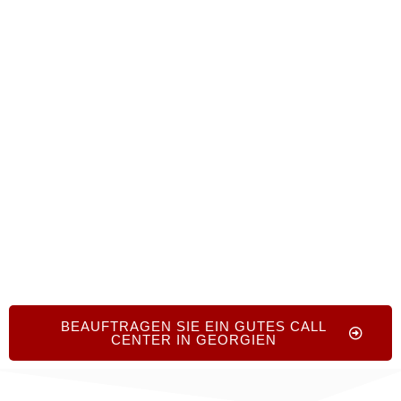
noch heute ein einfaches Formular aus, um
kostenlos und unverbindlich eine persönliche
Beratung zu erhalten, die Ihrem Unternehmen
einen nahtlosen, qualitativ hochwertigen
Kundensupport in den Vereinigten Staaten
ermöglicht.
BEAUFTRAGEN SIE EIN GUTES CALL
CENTER IN GEORGIEN