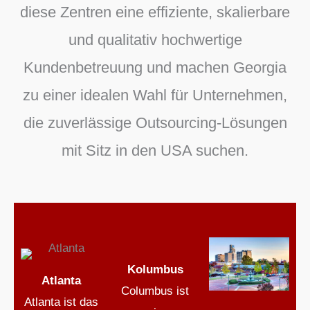
diese Zentren eine effiziente, skalierbare
und qualitativ hochwertige
Kundenbetreuung und machen Georgia
zu einer idealen Wahl für Unternehmen,
die zuverlässige Outsourcing-Lösungen
mit Sitz in den USA suchen.
Kolumbus
Atlanta
Columbus ist
Atlanta ist das