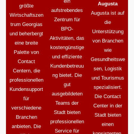
ein
Augusta
größte
aufstrebendes
Augusta ist auf
Wirtschaftszen
Zentrum für
die
trum Georgias
BPO-
Unterstützung
und beherbergt
Aktivitäten, das
von Branchen
eine breite
kostengünstige
wie
Palette von
und effiziente
Gesundheitswe
Contact
Kundenbetreuu
sen, Logistik
Centern, die
ng bietet. Die
und Tourismus
professionellen
gut
spezialisiert.
Kundensupport
ausgebildeten
Die Contact
für
Teams der
Center in der
verschiedene
Stadt bieten
Stadt bieten
Branchen
professionellen
einen
anbieten. Die
Service für
konsistenten,