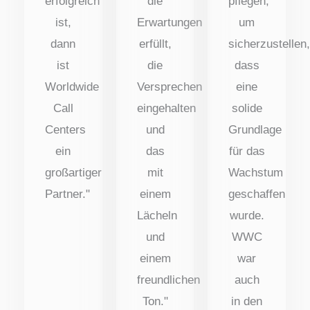
erfolgreich
die
pflegen,
ist,
Erwartungen
um
dann
erfüllt,
sicherzustellen
ist
die
dass
Worldwide
Versprechen
eine
Call
eingehalten
solide
Centers
und
Grundlage
ein
das
für das
großartiger
mit
Wachstum
Partner."
einem
geschaffen
Lächeln
wurde.
und
WWC
einem
war
freundlichen
auch
Ton."
in den