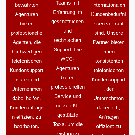
Teams mit
bewährten
internationalen
Erfahrung im
Agenturen
Kundenbedürfni
geschäftlichen
bieten
ssen vertraut
und
professionelle
sind. Unsere
technischen
Agenten, die
Partner bieten
Support. Die
hochwertigen
einen
WCC-
telefonischen
konsistenten
Agenturen
Kundensupport
telefonischen
bieten
leisten und
Kundensupport
professionellen
Unternehmen
, der
Service und
dabei helfen,
Unternehmen
nutzen KI-
Kundenanfrage
dabei hilft,
gestützte
n effizient zu
Anfragen
Tools, um die
bearbeiten.
effizient zu
Leistung zu