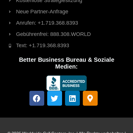
Kostenlose Strategiesitzung
Neue Partner-Anfrage
Anrufen: +1.719.368.8393
Gebührenfrei: 888.308.WORLD
Text: +1.719.368.8393
Better Business Bureau & Soziale
Medien:
F
T
L
K
a
w
i
a
c
i
n
r
e
t
k
t
b
t
e
e
o
e
d
n