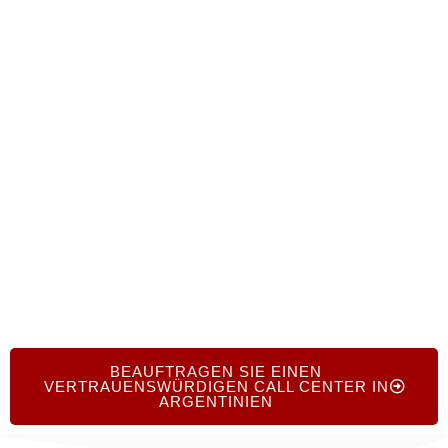
+1.719.368.8393
um mit erfahrenen Outsourcing-
Experten in Kontakt zu treten. Wir führen Sie durch
die besten argentinischen Contact Center-Anbieter
und helfen Ihnen, die besten mehrsprachigen
Lösungen für Ihre Anforderungen zu finden. Egal,
ob Sie skalieren oder neu anfangen, wir sind hier,
um Ihre CX-Ziele zu unterstützen.
BEAUFTRAGEN SIE EINEN
VERTRAUENSWÜRDIGEN CALL CENTER IN
ARGENTINIEN