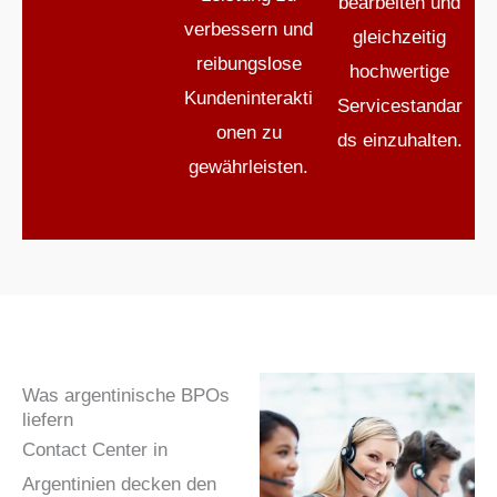
bearbeiten und
verbessern und
gleichzeitig
reibungslose
hochwertige
Kundeninterakti
Servicestandar
onen zu
ds einzuhalten.
gewährleisten.
Was argentinische BPOs
liefern
Contact Center in
Argentinien decken den