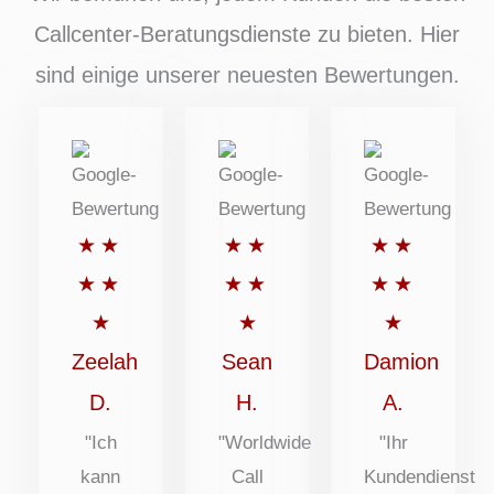
Callcenter-Beratungsdienste zu bieten. Hier
sind einige unserer neuesten Bewertungen.
Bewertet
Bewertet
Bewertet
★
★
★
★
★
★
mit
mit
mit
★
★
★
★
★
★
5
5
5
★
★
★
von
von
von
Zeelah
Sean
Damion
5
5
5
D.
H.
A.
Punkten
Punkten
Punkten
"Ich
"Worldwide
"Ihr
kann
Call
Kundendienst