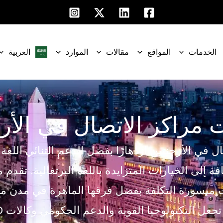
الخدمات
المواقع
مقالات
الموارد
العربية‏
مراكز الاتصال في الأر
 في الأرجنتين ازدهارًا بفضل الدعم الثنائي اللغة ب
افة إلى الخيارات المتزايدة باللغة البرتغالية. تقدم
ت ميسورة التكلفة بفضل فرقها الماهرة في مدن م