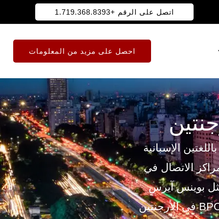
اتصل على الرقم +1.719.368.8393
احصل على مزيد من المعلومات
جنتين
اللغتين الإسبانية
 مراكز الاتصال في
ثل بوينس آيرس
وقرطبة وروزاريو. تجعل التكنولوجيا القوية والدعم الحكومي وكالات BPO في الأرجنتين