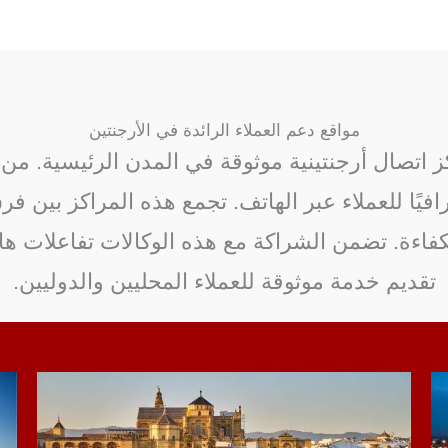
مواقع دعم العملاء الرائدة في الأرجنتين
Worldwide Call Cent مع مراكز اتصال أرجنتينية موثوقة في المدن ا
افيًا للعملاء عبر الهاتف. تجمع هذه المراكز بين 
كفاءة. تضمن الشراكة مع هذه الوكالات تفاعلات ه
تقديم خدمة موثوقة للعملاء المحليين والدوليين.