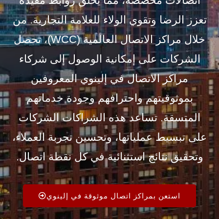
اتصالات مخصصة، مما يخلق روابط مفيدة
تعزز الرضا وتقوي الولاء للعلامة التجارية. من
خلال مراكز الاتصال العالمية (WCC)، تحصل
الشركات على إمكانية الوصول إلى شركاء
مراكز الاتصال في إلينوي المعروفين
بموثوقيتهم واحترافهم وجودة خدماتهم
المتسقة. تساعد هذه الشراكات الشركات
على تبسيط عملياتها، وتحسين تجربة العملاء،
وتحقيق نتائج استثنائية في كل نقطة اتصال.
استعن بمراكز اتصال موثوقة في إلينوي