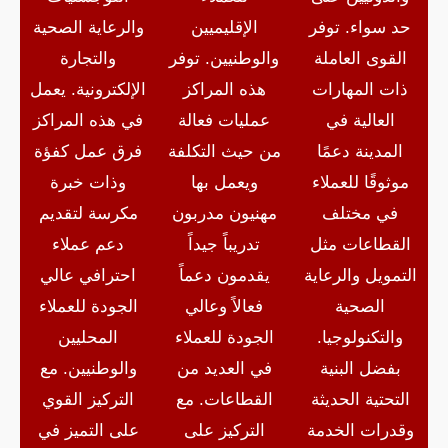
حد سواء. توفر
الإقليميين
والرعاية الصحية
القوى العاملة
والوطنيين. توفر
والتجارة
ذات المهارات
هذه المراكز
الإلكترونية. يعمل
العالية في
عمليات فعالة
في هذه المراكز
المدينة دعمًا
من حيث التكلفة
فرق عمل كفؤة
موثوقًا للعملاء
ويعمل بها
وذات خبرة
في مختلف
مهنيون مدربون
مكرسة لتقديم
القطاعات مثل
تدريباً جيداً
دعم عملاء
التمويل والرعاية
يقدمون دعماً
احترافي عالي
الصحية
فعالاً وعالي
الجودة للعملاء
والتكنولوجيا.
الجودة للعملاء
المحليين
بفضل البنية
في العديد من
والوطنيين. مع
التحتية الحديثة
القطاعات. مع
التركيز القوي
وقدرات الخدمة
التركيز على
على التميز في