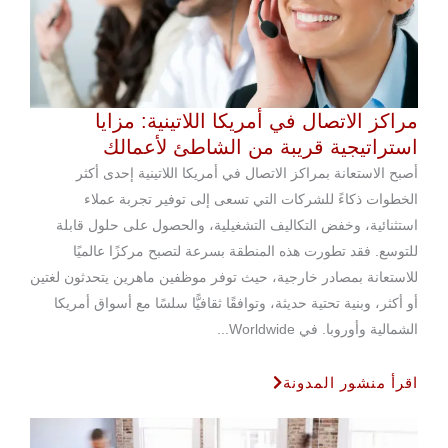
مراكز الاتصال في أمريكا اللاتينية: مزايا
استراتيجية قريبة من الشاطئ لأعمالك
أصبح الاستعانة بمراكز الاتصال في أمريكا اللاتينية إحدى أكثر
الخطوات ذكاءً للشركات التي تسعى إلى توفير تجربة عملاء
استثنائية، وخفض التكاليف التشغيلية، والحصول على حلول قابلة
للتوسع. فقد تطورت هذه المنطقة بسرعة لتصبح مركزًا عالميًا
للاستعانة بمصادر خارجية، حيث توفر موظفين ماهرين يتحدثون لغتين
أو أكثر، وبنية تحتية حديثة، وتوافقًا ثقافيًّا سلسًا مع أسواق أمريكا
الشمالية وأوروبا. في Worldwide...
اقرأ منشور المدونة