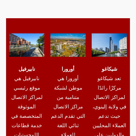
شيكاغو
أورورا
نابيرفيل
تعد شيكاغو
أورورا هي
نابيرفيل هي
مركزًا رائدًا
موطن لشبكة
موقع رئيسي
لمراكز الاتصال
متنامية من
لمراكز الاتصال
في ولاية إلينوي،
مراكز الاتصال
الموثوقة
حيث تدعم
التي تقدم الدعم
المتخصصة في
العملاء المحليين
ثنائي اللغة
خدمة قطاعات
والدوليين على
للعملاء
اللوجستيات