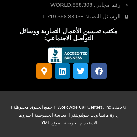
رقم مجاني: 888.308.WORLD
الرسائل النصية: +1.719.368.8393
مكتب تحسين الأعمال التجارية ووسائل
التواصل الاجتماعي:
ف
ت
ل
ع
ي
و
ي
ل
س
ي
ن
ا
ب
ت
ك
م
و
ر
د
ة
ك
إ
ا
© 2026 Worldwide Call Centers, Inc. | جميع الحقوق محفوظة |
ن
ل
إدارة
مانسا ويب سوليوشنز
|
سياسة الخصوصية
|
شروط
خ
الاستخدام
|
خريطة الموقع XML
ر
ي