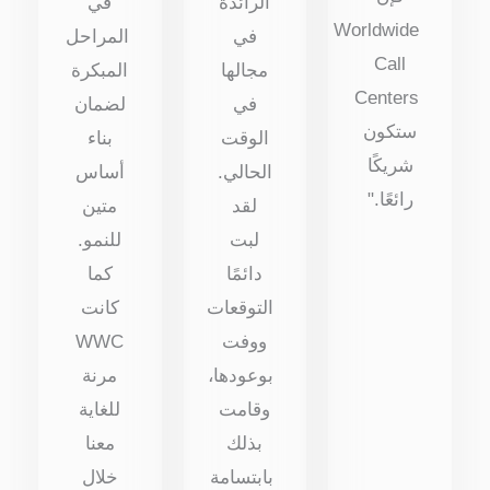
الرائدة
في
Worldwide
في
المراحل
Call
مجالها
المبكرة
Centers
في
لضمان
ستكون
الوقت
بناء
شريكًا
الحالي.
أساس
رائعًا."
لقد
متين
لبت
للنمو.
دائمًا
كما
التوقعات
كانت
ووفت
WWC
بوعودها،
مرنة
وقامت
للغاية
بذلك
معنا
بابتسامة
خلال