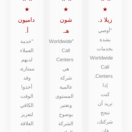
من
من
من
★
★
★
5
5
5
زيلا د.
شون
داميون
هـ.
أ.
"أوصي
بشدة
"Worldwide
"خدمة
بخدمات
Call
العملاء
Worldwide
Centers
لديهم
Call
هي
ممتازة،
Centers.
شركة
وقد
إذا
عالمية
أخذوا
كنت
المستوى
الوقت
تريد أن
وتعتبر
الكافي
تنجح
بوضوح
لتعزيز
شركتك،
الشركة
العلاقة
فإن