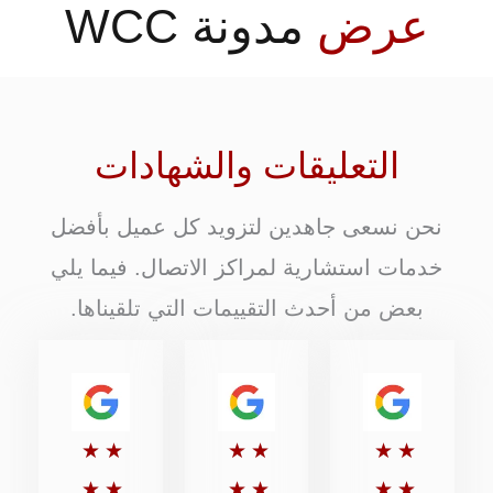
عرض
مدونة WCC
التعليقات والشهادات
نحن نسعى جاهدين لتزويد كل عميل بأفضل
خدمات استشارية لمراكز الاتصال. فيما يلي
بعض من أحدث التقييمات التي تلقيناها.
تقييم
تقييم
تقييم
★
★
★
★
★
★
5
5
5
★
★
★
★
★
★