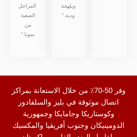
وبلهجة
المراحل
ودية."
الصعبة
من
نمونا."
وفر 50-70٪ من خلال الاستعانة بمراكز
اتصال موثوقة في بليز والسلفادور
وكوستاريكا وجامايكا وجمهورية
الدومينيكان وجنوب أفريقيا والمكسيك
وبلغاريا والهند والفلبين وباكستان.