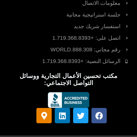
معلومات الاتصال
جلسة استراتيجية مجانية
استفسار شريك جديد
اتصل على: +1.719.368.8393
رقم مجاني: 888.308.WORLD
الرسائل النصية: +1.719.368.8393
مكتب تحسين الأعمال التجارية ووسائل
التواصل الاجتماعي:
ف
ت
ل
ع
ي
و
ي
ل
س
ي
ن
ا
ب
ت
ك
م