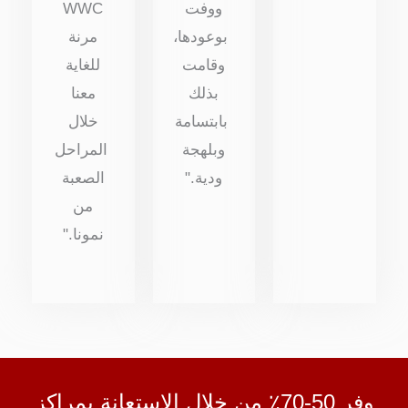
ووفت
WWC
بوعودها،
مرنة
وقامت
للغاية
بذلك
معنا
بابتسامة
خلال
وبلهجة
المراحل
ودية."
الصعبة
من
نمونا."
وفر 50-70٪ من خلال الاستعانة بمراكز