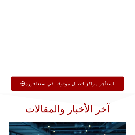
الاتصال في سنغافورة والتواصل مع شركاء WCC
الموثوق بهم، اتصل على
+1.719.368.8393
اليوم أو املأ
النموذج لبدء عملية اختيار الوكالة.
استأجر مراكز اتصال موثوقة في سنغافورة
آخر الأخبار والمقالات