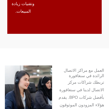
وتقنيات زيادة
المبيعات.
العمل مع مراكز الاتصال
الرائدة في سنغافورة
تربطك شراكات مركز
الاتصال لدينا في سنغافورة
بأفضل شركات BPO. يقدم
هؤلاء المزودون الموثوقون