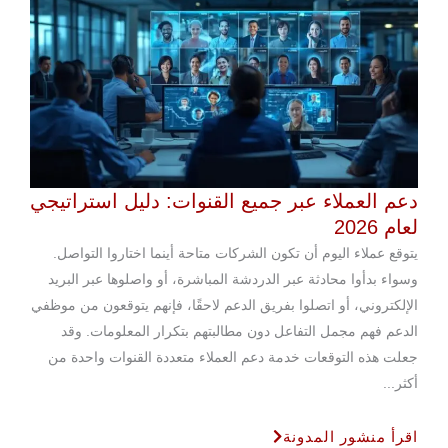
دعم العملاء عبر جميع القنوات: دليل استراتيجي
لعام 2026
يتوقع عملاء اليوم أن تكون الشركات متاحة أينما اختاروا التواصل.
وسواء بدأوا محادثة عبر الدردشة المباشرة، أو واصلوها عبر البريد
الإلكتروني، أو اتصلوا بفريق الدعم لاحقًا، فإنهم يتوقعون من موظفي
الدعم فهم مجمل التفاعل دون مطالبتهم بتكرار المعلومات. وقد
جعلت هذه التوقعات خدمة دعم العملاء متعددة القنوات واحدة من
أكثر...
اقرأ منشور المدونة