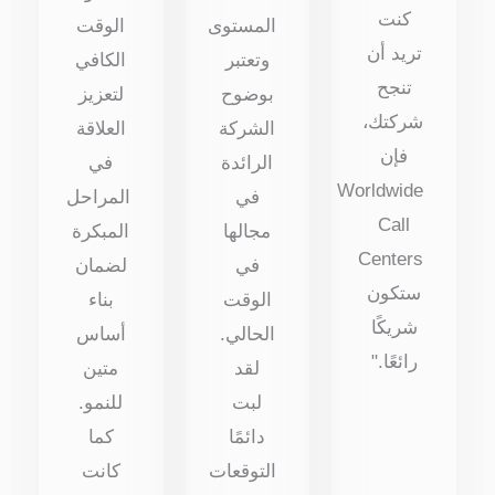
كنت
المستوى
الوقت
تريد أن
وتعتبر
الكافي
تنجح
بوضوح
لتعزيز
شركتك،
الشركة
العلاقة
فإن
الرائدة
في
Worldwide
في
المراحل
Call
مجالها
المبكرة
Centers
في
لضمان
ستكون
الوقت
بناء
شريكًا
الحالي.
أساس
رائعًا."
لقد
متين
لبت
للنمو.
دائمًا
كما
التوقعات
كانت