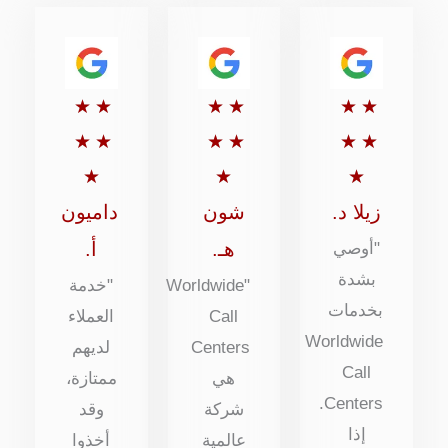
تقييم
تقييم
تقييم
★
★
★
★
★
★
5
5
5
★
★
★
★
★
★
من
من
من
★
★
★
5
5
5
زيلا د.
شون
داميون
هـ.
أ.
"أوصي
بشدة
"Worldwide
"خدمة
بخدمات
Call
العملاء
Worldwide
Centers
لديهم
Call
هي
ممتازة،
Centers.
شركة
وقد
إذا
عالمية
أخذوا