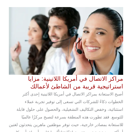
مراكز الاتصال في أمريكا اللاتينية: مزايا
استراتيجية قريبة من الشاطئ لأعمالك
أصبح الاستعانة بمراكز الاتصال في أمريكا اللاتينية إحدى أكثر
الخطوات ذكاءً للشركات التي تسعى إلى توفير تجربة عملاء
استثنائية، وخفض التكاليف التشغيلية، والحصول على حلول قابلة
للتوسع. فقد تطورت هذه المنطقة بسرعة لتصبح مركزًا عالميًا
للاستعانة بمصادر خارجية، حيث توفر موظفين ماهرين يتحدثون لغتين