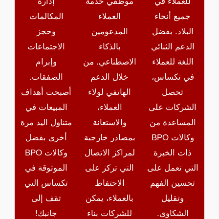
للعملاء في
موظفي خدمة
إدارة
جميع أنحاء
العملاء
المكالمات
البلاد. بفضل
المدعومين
وحجز
الدعم الثنائي
بالذكاء
الاجتماعات
اللغة للعملاء
الاصطناعي. من
وإبرام
في تكساس،
خلال الدعم
الصفقات.
تحصل
الهاتفي لولاء
أصبحت أهداف
الشركات على
العملاء،
المبيعات في
المساعدة من
والاستعانة
متناول اليد مرة
وكالات BPO
بمصادر خارجية
أخرى بفضل
ذات الخبرة
لمراكز الاتصال
وكالات BPO
التي تعمل على
التي تركز على
الموثوقة في
تحسين الفهم
الاحتفاظ
تكساس التي
وتقليل
بالعملاء، يمكن
تقف إلى
الشكاوى.
للشركات بناء
جانبك!