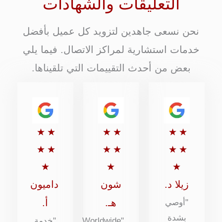
التعليقات والشهادات
نحن نسعى جاهدين لتزويد كل عميل بأفضل
خدمات استشارية لمراكز الاتصال. فيما يلي
بعض من أحدث التقييمات التي تلقيناها.
تقييم
تقييم
تقييم
★
★
★
★
★
★
5
5
5
★
★
★
★
★
★
من
من
من
★
★
★
5
5
5
زيلا د.
شون
داميون
هـ.
أ.
"أوصي
بشدة
"Worldwide
"خدمة