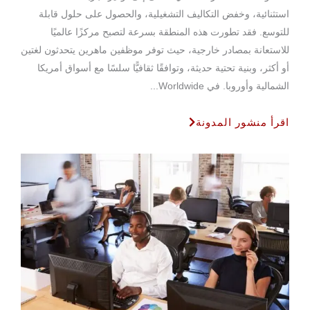
استثنائية، وخفض التكاليف التشغيلية، والحصول على حلول قابلة
للتوسع. فقد تطورت هذه المنطقة بسرعة لتصبح مركزًا عالميًا
للاستعانة بمصادر خارجية، حيث توفر موظفين ماهرين يتحدثون لغتين
أو أكثر، وبنية تحتية حديثة، وتوافقًا ثقافيًّا سلسًا مع أسواق أمريكا
الشمالية وأوروبا. في Worldwide...
اقرأ منشور المدونة