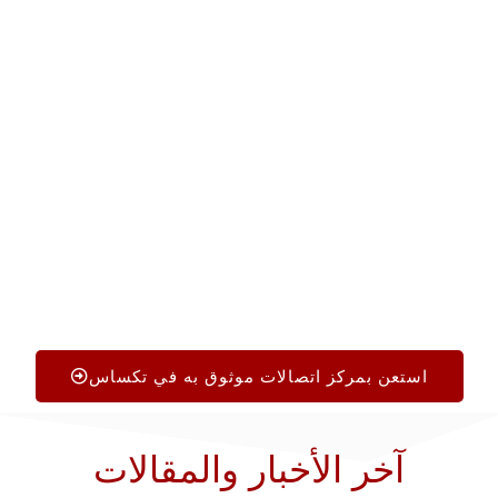
هل أنت مستعد للبدء؟
يرجى الاتصال بنا على الرقم +1.719.368.8393 أو اتباع
الرابط أدناه. ستتلقى إرشادات ودية دون أي تكلفة أو
التزام. مستشارونا الكبار جاهزون لمساعدتك في اختيار
مركز الاتصال المناسب في تكساس الذي يتناسب بشكل
خاص مع أهداف عملك ومتطلبات الدعم.
استعن بمركز اتصالات موثوق به في تكساس
آخر الأخبار والمقالات