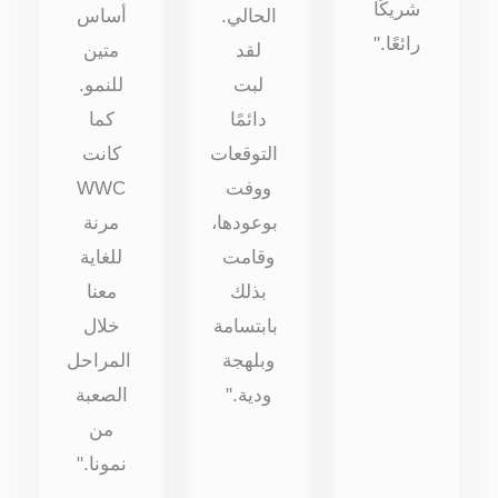
شريكًا
الحالي.
أساس
رائعًا."
لقد
متين
لبت
للنمو.
دائمًا
كما
التوقعات
كانت
ووفت
WWC
بوعودها،
مرنة
وقامت
للغاية
بذلك
معنا
بابتسامة
خلال
وبلهجة
المراحل
ودية."
الصعبة
من
نمونا."