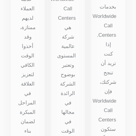
بخدمات
Call
العملاء
Worldwide
Centers
لديهم
Call
هي
ممتازة،
Centers.
شركة
وقد
إذا
عالمية
أخذوا
كنت
المستوى
الوقت
تريد أن
وتعتبر
الكافي
تنجح
بوضوح
لتعزيز
شركتك،
الشركة
العلاقة
فإن
الرائدة
في
Worldwide
في
المراحل
Call
مجالها
المبكرة
Centers
في
لضمان
ستكون
الوقت
بناء