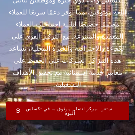
تكساس وكلاء ذوي خبرة وموظفين ثنائيي
اللغة موثوقين، مما يوفر دعمًا سريعًا للعملاء
مصممًا خصيصًا لتلبية احتياجات العملاء
المعقدة والمتنوعة. مع التركيز القوي على
الكفاءة والاحترافية والخبرة المحلية، تساعد
هذه المراكز الشركات على الحفاظ على
معايير خدمة استثنائية مع تحقيق الأهداف
التشغيلية.
استعن بمركز اتصال موثوق به في تكساس
اليوم