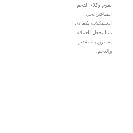
يقوم وكلاء الدعم
المباشر بحل
المشكلات بكفاءة،
مما يجعل العملاء
يشعرون بالتقدير
والدعم.
تعاقد خارجي لمركز الاتصال في تكساس: مواهب محلية
ذات نطاق عالمي
برزت ولاية تكساس كوجهة رئيسية لتعهيد مراكز الاتصال،
مدفوعة ببيئتها المواتية للأعمال التجارية، وقوتها العاملة