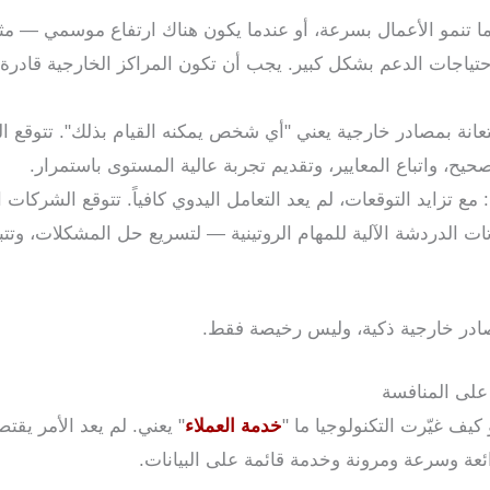
ما تنمو الأعمال بسرعة، أو عندما يكون هناك ارتفاع موسمي — مث
تياجات الدعم بشكل كبير. يجب أن تكون المراكز الخارجية قادرة
ستعانة بمصادر خارجية يعني "أي شخص يمكنه القيام بذلك". تتوقع
حيح، واتباع المعايير، وتقديم تجربة عالية المستوى باستمرار.
: مع تزايد التوقعات، لم يعد التعامل اليدوي كافياً. تتوقع الشرك
وبوتات الدردشة الآلية للمهام الروتينية — لتسريع حل المشكلات، وتتبع
صادر خارجية ذكية، وليس رخيصة فقط.
ق على المنافسة
كيف غيّرت التكنولوجيا ما "
خدمة العملاء
" يعني. لم يعد الأمر يق
ائعة وسرعة ومرونة وخدمة قائمة على البيانات.