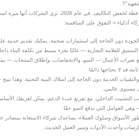
تعهيد"؟
لم يعد الاستعانة بمصادر خارجية أداة فظة لخفض التكاليف. في عا
كاء أذكياء = التفوق على المنافسة:
جودة دون الحاجة إلى استثمارات ضخمة. يمكنك تقديم خدمة على 
لمتسق للعلامة التجارية — غالبًا بجزء بسيط من تكلفة البناء داخليً
 تغيرات الأعمال — النمو، والانخفاضات، وإطلاق المنتجات — يم
تة قد لا تحتاجها دائمًا.
التقنيات الحديثة دون الحاجة إلى امتلاك البنية التحتية. وهذا يت
ى مستوى عالمي.
نب التشتيت الداخلي. مع تفريغ عبء الدعم، يمكن لفريقك الأسا
وهي العوامل التي تدفع النمو حقًا.
 الأسواق وسلوك العملاء، يساعدك شركاء الاستعانة بمصادر خارج
ارسات وأحدث الأدوات وسير العمل الحديث.