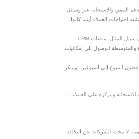
دعم النصي والاستجابة عبر وسائل
 احتياجات العملاء أينما كانوا،
كما أنها تمكّن الشركات من استخدام أدوات متطورة دون الحاجة إلى استثمارات ضخمة — على سبيل المثال، منصات CRM
ة والمتوسطة الوصول إلى إمكانيات
 غضون أسبوع إلى أسبوعين. ويمكن
 الاستجابة ومركزة على العملاء —
مية. لا تبحث الشركات عن التكلفة