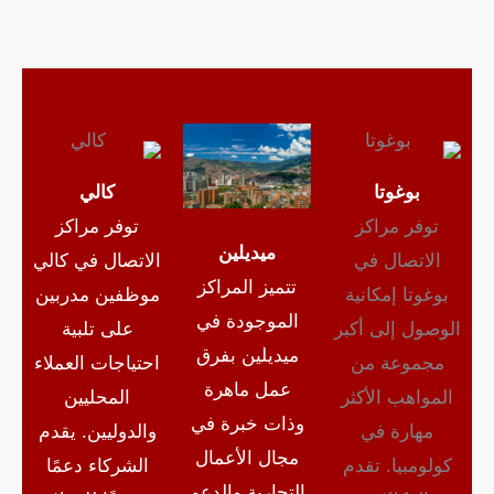
بوغوتا
كالي
توفر مراكز
توفر مراكز
ميديلين
الاتصال في
الاتصال في كالي
تتميز المراكز
بوغوتا إمكانية
موظفين مدربين
الموجودة في
الوصول إلى أكبر
على تلبية
ميديلين بفرق
مجموعة من
احتياجات العملاء
عمل ماهرة
المواهب الأكثر
المحليين
وذات خبرة في
مهارة في
والدوليين. يقدم
مجال الأعمال
كولومبيا. تقدم
الشركاء دعمًا
التجارية والدعم