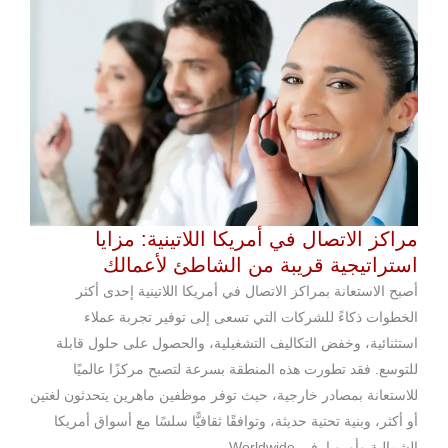
مراكز الاتصال في أمريكا اللاتينية: مزايا
استراتيجية قريبة من الشاطئ لأعمالك
أصبح الاستعانة بمراكز الاتصال في أمريكا اللاتينية إحدى أكثر
الخطوات ذكاءً للشركات التي تسعى إلى توفير تجربة عملاء
استثنائية، وخفض التكاليف التشغيلية، والحصول على حلول قابلة
للتوسع. فقد تطورت هذه المنطقة بسرعة لتصبح مركزًا عالميًا
للاستعانة بمصادر خارجية، حيث توفر موظفين ماهرين يتحدثون لغتين
أو أكثر، وبنية تحتية حديثة، وتوافقًا ثقافيًّا سلسًا مع أسواق أمريكا
الشمالية وأوروبا. في Worldwide...