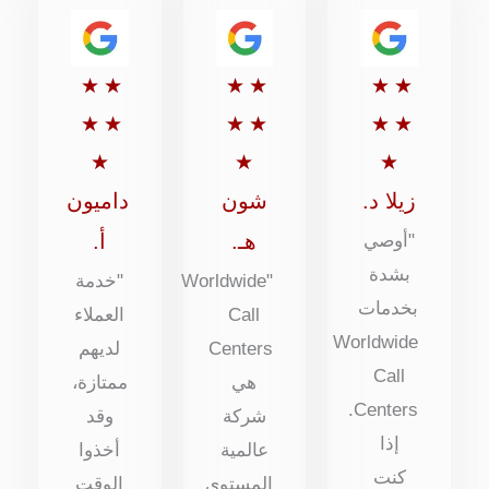
تقييم
تقييم
تقييم
★
★
★
★
★
★
5
5
5
★
★
★
★
★
★
من
من
من
★
★
★
5
5
5
زيلا د.
شون
داميون
هـ.
أ.
"أوصي
بشدة
"Worldwide
"خدمة
بخدمات
Call
العملاء
Worldwide
Centers
لديهم
Call
هي
ممتازة،
Centers.
شركة
وقد
إذا
عالمية
أخذوا
كنت
المستوى
الوقت