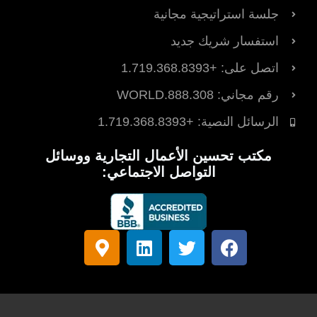
جلسة استراتيجية مجانية
استفسار شريك جديد
اتصل على: +1.719.368.8393
رقم مجاني: 888.308.WORLD
الرسائل النصية: +1.719.368.8393
مكتب تحسين الأعمال التجارية ووسائل
التواصل الاجتماعي:
ف
ت
ل
ع
ي
و
ي
ل
س
ي
ن
ا
ب
ت
ك
م
و
ر
د
ة