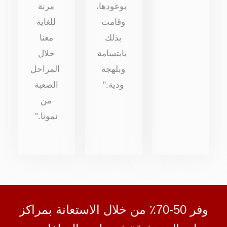
بوعودها،
مرنة
وقامت
للغاية
بذلك
معنا
بابتسامة
خلال
وبلهجة
المراحل
ودية."
الصعبة
من
نمونا."
وفر 50-70٪ من خلال الاستعانة بمراكز