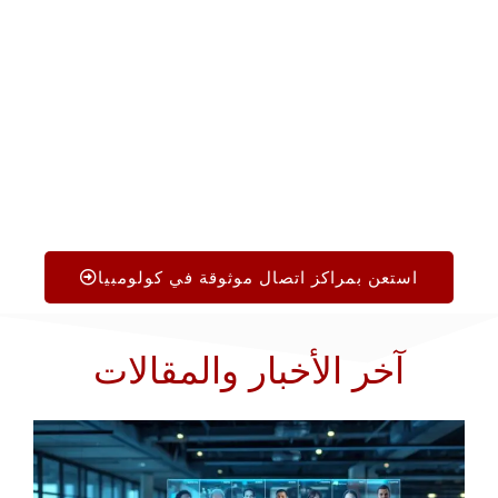
+1.719.368.8393
أو أرسل لنا رسالة أدناه. لا توجد أي
تكلفة ولا أي ضغوط. سيقدم لك فريقنا مساعدة صادقة
ومتخصصة للعثور على مركز الاتصال المناسب لعملك.
استعن بمراكز اتصال موثوقة في كولومبيا
آخر الأخبار والمقالات