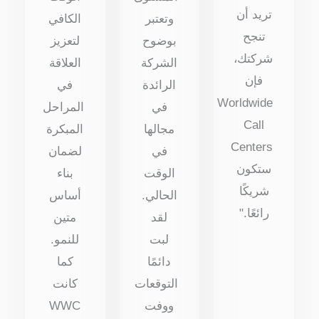
تريد أن
وتعتبر
الكافي
تنجح
بوضوح
لتعزيز
شركتك،
الشركة
العلاقة
فإن
الرائدة
في
Worldwide
في
المراحل
Call
مجالها
المبكرة
Centers
في
لضمان
ستكون
الوقت
بناء
شريكًا
الحالي.
أساس
رائعًا."
لقد
متين
لبت
للنمو.
دائمًا
كما
التوقعات
كانت
ووفت
WWC