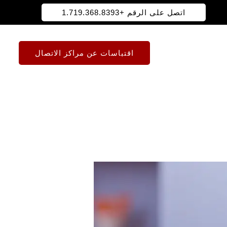
اتصل على الرقم +1.719.368.8393
اقتباسات عن مراكز الاتصال