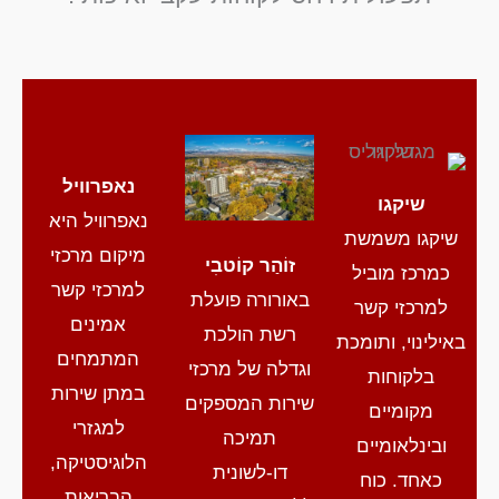
נאפרוויל
שיקגו
נאפרוויל היא
שיקגו משמשת
מיקום מרכזי
זוֹהַר קוֹטבִי
כמרכז מוביל
למרכזי קשר
באורורה פועלת
למרכזי קשר
אמינים
רשת הולכת
באילינוי, ותומכת
המתמחים
וגדלה של מרכזי
בלקוחות
במתן שירות
שירות המספקים
מקומיים
למגזרי
תמיכה
ובינלאומיים
הלוגיסטיקה,
דו-לשונית
כאחד. כוח
הבריאות