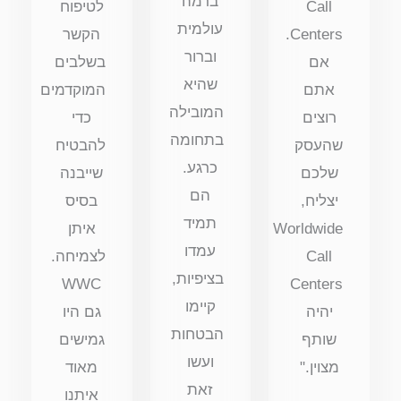
ברמה
Call
לטיפוח
עולמית
Centers.
הקשר
וברור
אם
בשלבים
שהיא
אתם
המוקדמים
המובילה
רוצים
כדי
בתחומה
שהעסק
להבטיח
כרגע.
שלכם
שייבנה
הם
יצליח,
בסיס
תמיד
Worldwide
איתן
עמדו
Call
לצמיחה.
בציפיות,
WWC
Centers
קיימו
יהיה
גם היו
הבטחות
שותף
גמישים
ועשו
מצוין."
מאוד
זאת
איתנו