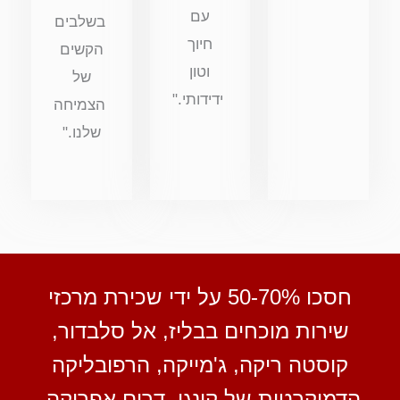
עם
בשלבים
חיוך
הקשים
וטון
של
ידידותי."
הצמיחה
שלנו."
חסכו 50-70% על ידי שכירת מרכזי
שירות מוכחים בבליז, אל סלבדור,
קוסטה ריקה, ג'מייקה, הרפובליקה
הדמוקרטית של קונגו, דרום אפריקה,