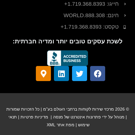
חייגו: 1.719.368.8393+
חינם: 888.308.WORLD
טקסט: ‎+1.719.368.8393
לשכת עסקים טובים יותר ומדיה חברתית:
פ
לְ
ל
ס
י
צַ
י
מ
י
פְ
נ
ן
ס
צֵ
ק
מ
ב
ף
ד
פ
ו
א
ה
© 2026 מרכזי שירות לקוחות ברחבי העולם בע"מ | כל הזכויות שמורות
ק
י
-
| מנוהל על ידי
פתרונות אינטרנט של מנסה
|
מדיניות פרטיות
|
תנאי
ן
a
שימוש
|
מפת אתר XML
l