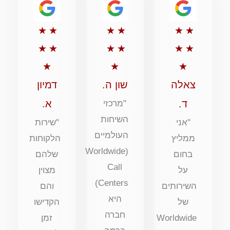
דירוג
דירוג
דירוג
★
★
★
★
★
★
5
5
5
★
★
★
★
★
★
מתוך
מתוך
מתוך
★
★
★
5
5
5
צאלה
שון ה.
דמיון
ד.
א.
"מרכזי
השיחות
"אני
"שירות
העולמיים
ממליץ
הלקוחות
(Worldwide
בחום
שלהם
Call
על
מצוין
Centers)
השירותים
והם
היא
של
הקדישו
חברה
Worldwide
זמן