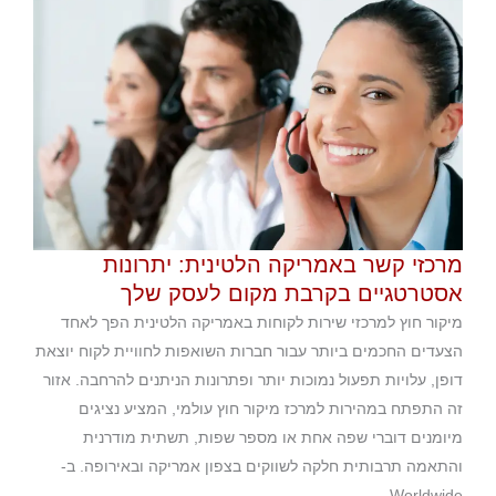
מרכזי קשר באמריקה הלטינית: יתרונות
אסטרטגיים בקרבת מקום לעסק שלך
מיקור חוץ למרכזי שירות לקוחות באמריקה הלטינית הפך לאחד
הצעדים החכמים ביותר עבור חברות השואפות לחוויית לקוח יוצאת
דופן, עלויות תפעול נמוכות יותר ופתרונות הניתנים להרחבה. אזור
זה התפתח במהירות למרכז מיקור חוץ עולמי, המציע נציגים
מיומנים דוברי שפה אחת או מספר שפות, תשתית מודרנית
והתאמה תרבותית חלקה לשווקים בצפון אמריקה ובאירופה. ב-
Worldwide...