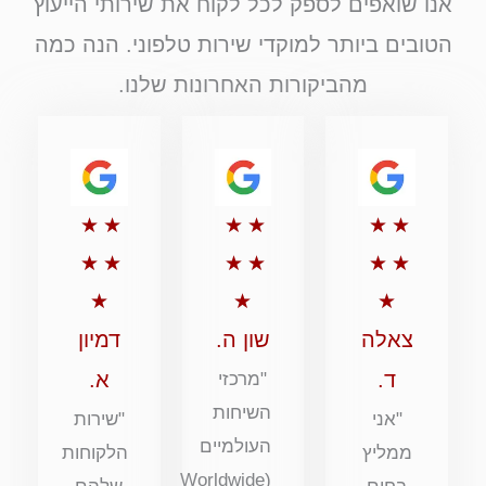
אנו שואפים לספק לכל לקוח את שירותי הייעוץ
הטובים ביותר למוקדי שירות טלפוני. הנה כמה
מהביקורות האחרונות שלנו.
דירוג
דירוג
דירוג
★
★
★
★
★
★
5
5
5
★
★
★
★
★
★
מתוך
מתוך
מתוך
★
★
★
5
5
5
צאלה
שון ה.
דמיון
ד.
א.
"מרכזי
השיחות
"אני
"שירות
העולמיים
ממליץ
הלקוחות
(Worldwide