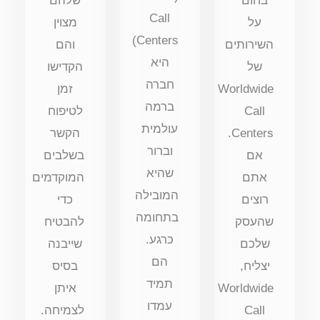
בחום
שלהם
Call
על
מצוין
Centers)
השירותים
והם
היא
של
הקדישו
חברה
Worldwide
זמן
ברמה
Call
לטיפוח
עולמית
Centers.
הקשר
וברור
אם
בשלבים
שהיא
אתם
המוקדמים
המובילה
רוצים
כדי
בתחומה
שהעסק
להבטיח
כרגע.
שלכם
שייבנה
הם
יצליח,
בסיס
תמיד
Worldwide
איתן
עמדו
Call
לצמיחה.