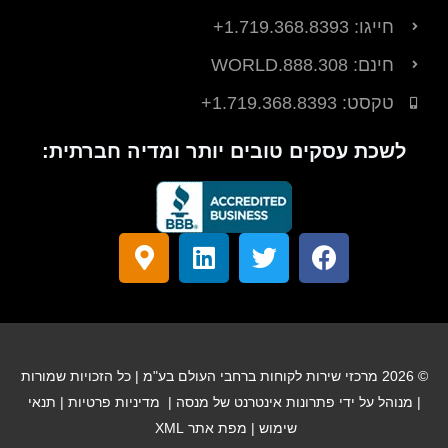
חייגו: 1.719.368.8393+
חינם: 888.308.WORLD
טקסט: ‎+1.719.368.8393
לשכת עסקים טובים יותר ומדיה חברתית:
פ
לְ
ל
ס
י
צַ
י
מ
י
פְ
נ
ן
ס
צֵ
ק
מ
ב
ף
ד
פ
ו
א
ה
© 2026 מרכזי שירות לקוחות ברחבי העולם בע"מ | כל הזכויות שמורות
ק
י
-
| מנוהל על ידי
פתרונות אינטרנט של מנסה
|
מדיניות פרטיות
|
תנאי
ן
a
שימוש
|
מפת אתר XML
l