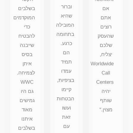
וברור
אם
בשלבים
שהיא
אתם
המוקדמים
המובילה
רוצים
כדי
בתחומה
שהעסק
להבטיח
כרגע.
שלכם
שייבנה
הם
יצליח,
בסיס
תמיד
Worldwide
איתן
עמדו
Call
לצמיחה.
בציפיות,
WWC
Centers
קיימו
יהיה
גם היו
הבטחות
שותף
גמישים
ועשו
מצוין."
מאוד
זאת
איתנו
עם
בשלבים