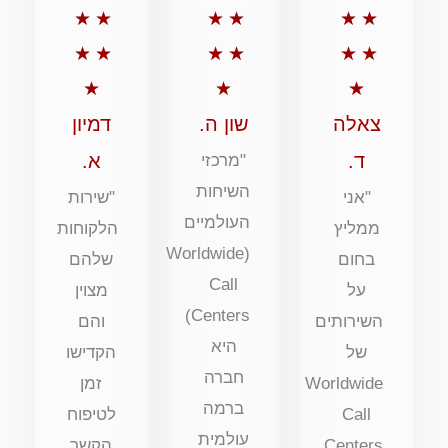
דירוג
דירוג
דירוג
★
★
★
★
★
★
5
5
5
★
★
★
★
★
★
מתוך
מתוך
מתוך
★
★
★
5
5
5
צאלה
שון ה.
דמיון
ד.
א.
"מרכזי
השיחות
"אני
"שירות
העולמיים
ממליץ
הלקוחות
(Worldwide
בחום
שלהם
Call
על
מצוין
Centers)
השירותים
והם
היא
של
הקדישו
חברה
Worldwide
זמן
ברמה
Call
לטיפוח
עולמית
Centers.
הקשר