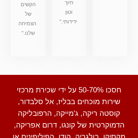
חיוך
הקשים
וטון
של
ידידותי."
הצמיחה
שלנו."
חסכו 50-70% על ידי שכירת מרכזי
שירות מוכחים בבליז, אל סלבדור,
קוסטה ריקה, ג'מייקה, הרפובליקה
הדמוקרטית של קונגו, דרום אפריקה,
מקסיקו, בולגריה, הודו, הפיליפינים או