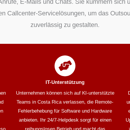
nrufe, E-Mails und Chats. Sie kümmern sich u
ten Callcenter-Servicelösungen, um das Outso
zuverlässig zu gestalten.
IT-Unterstützung
hen
Unternehmen können sich auf KI-unterstützte
nd
Teams in Costa Rica verlassen, die Remote-
u
en
Fehlerbehebung für Software und Hardware
anbieten. Ihr 24/7-Helpdesk sorgt für einen
U
 so
reibungslosen Betrieb und macht das