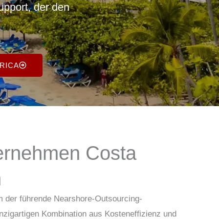
pport, der den
RICA
ernehmen Costa
n
em der
führende Nearshore-Outsourcing-
nzigartigen Kombination aus
Kosteneffizienz und