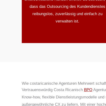
dass das Outsourcing des Kundendienstes
reibungslos, zuverlässig und einfach zu
verwalten ist.
Wie costaricanische Agenturen Mehrwert schaf
Vertrauenswürdig
Costa Ricanisch
BPO
Agentu
Know-how, flexible Dienstleistungsmodelle und
außergewöhnliche CX zu liefern. Mit einer hochq