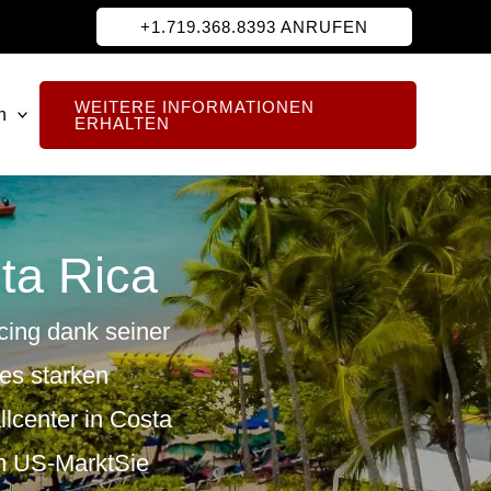
+1.719.368.8393 ANRUFEN
WEITERE INFORMATIONEN
h
ERHALTEN
ta Rica
cing
dank seiner
nes starken
lcenter
in Costa
m US-Markt
Sie