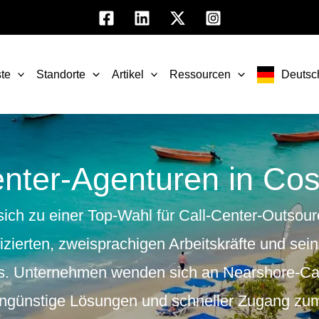
te
Standorte
Artikel
Ressourcen
Deutsc
enter-Agenturen in Cos
sich zu einer Top-Wahl für
Call-Center-Outsour
izierten, zweisprachigen Arbeitskräfte und sei
s. Unternehmen wenden sich an
Nearshore-Cal
ngünstige Lösungen
und
schneller Zugang zu