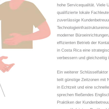
hohe Servicequalität
. Viele 
qualifizierte lokale Fachleute
zuverlässige Kundenbetreuu
Technologieinfrastruktur
eins
moderner Büroeinrichtungen,
effizienten Betrieb der Kont
in Costa Rica
eine strategis
verbessern und gleichzeitig i
Ein weiterer Schlüsselfaktor
teilt
günstige Zeitzonen mit
in Echtzeit und eine schnel
sprechen
fließendes Englisc
Praktiken der Kundenbetreu