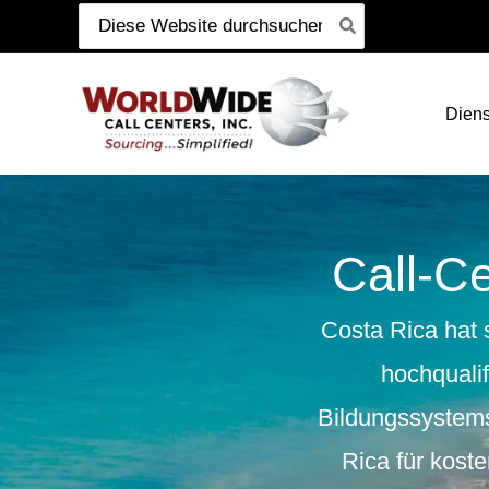
Suche
Zum
nach:
Inhalt
springen
Diens
Call-C
Costa Rica hat 
hochqualif
Bildungssystem
Rica für
koste