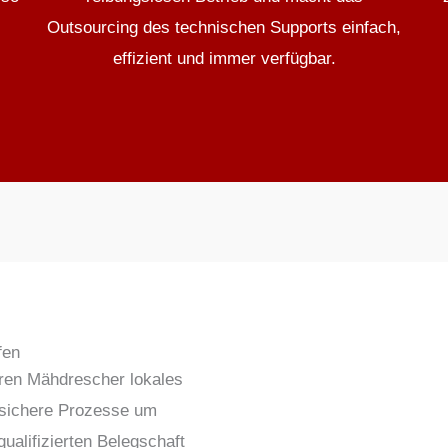
Outsourcing des technischen Supports einfach,
effizient und immer verfügbar.
fen
ren
Mähdrescher
lokales
 sichere Prozesse
um
ualifizierten Belegschaft