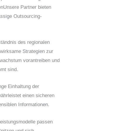
en
Unsere Partner bieten
ässige Outsourcing-
rständnis des regionalen
wirksame Strategien zur
wachstum vorantreiben und
mt sind.
nge Einhaltung der
hrleistet einen sicheren
nsiblen Informationen.
tleistungsmodelle passen
pitzen und sich