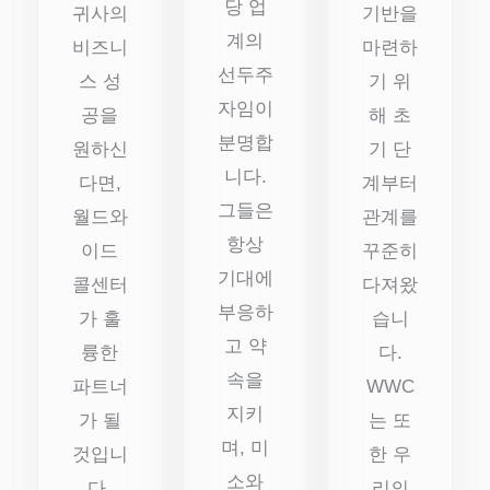
당 업
귀사의
기반을
계의
비즈니
마련하
선두주
스 성
기 위
자임이
공을
해 초
분명합
원하신
기 단
니다.
다면,
계부터
그들은
월드와
관계를
항상
이드
꾸준히
기대에
콜센터
다져왔
부응하
가 훌
습니
고 약
륭한
다.
속을
파트너
WWC
지키
가 될
는 또
며, 미
것입니
한 우
소와
다.
리의