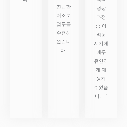
친근한
성장
어조로
과정
업무를
중 어
수행해
려운
왔습니
시기에
다.
매우
유연하
게 대
응해
주었습
니다.”