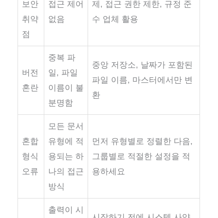
보안
접근 제어
제, 접근 권한 제한, 규정 준
취약
없음
수 업체 활용
점
중복 파
중앙 저장소, 날짜가 포함된
버전
일, 파일
파일 이름, 마스터에서만 변
혼란
이름이 불
환
분명함
모든 문서
혼합
유형에 적
먼저 유형별로 정렬한 다음,
형식
용되는 하
그룹별로 적절한 설정을 적
오류
나의 접근
용하세요
방식
출력이 시
시작하기 전에 시스템 사양