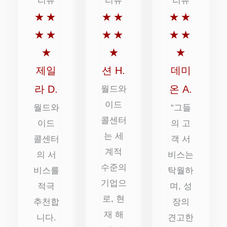
5
5
5
★
★
★
★
★
★
점
점
점
★
★
★
★
★
★
만
만
만
★
★
★
점
점
점
제일
션 H.
데미
에
에
에
라 D.
온 A.
월드와
5
이드
5
5
월드와
“그들
콜센터
점
점
점
이드
의 고
는 세
콜센터
객 서
계적
의 서
비스는
수준의
비스를
탁월하
기업으
적극
며, 성
로, 현
추천합
장의
재 해
니다.
견고한