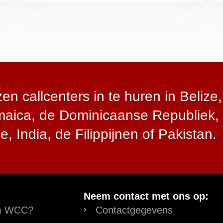
 callcenters in te huren in Belize,
amaica, de Dominicaanse Republiek,
e, India, de Filippijnen of Pakistan.
Neem contact met ons op:
m WCC?
Contactgegevens