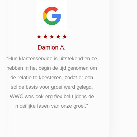
Beoordeeld
★
★
★
★
★
met
Damion A.
5
“Hun klantenservice is uitstekend en ze
hebben in het begin de tijd genomen om
uit
de relatie te koesteren, zodat er een
5
solide basis voor groei werd gelegd.
WWC was ook erg flexibel tijdens de
moeilijke fasen van onze groei.”