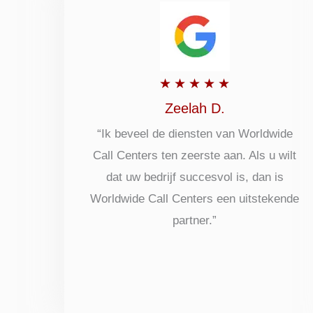
Beoordeeld
★
★
★
★
★
met
Zeelah D.
5
“Ik beveel de diensten van Worldwide
Call Centers ten zeerste aan. Als u wilt
uit
dat uw bedrijf succesvol is, dan is
5
Worldwide Call Centers een uitstekende
partner.”