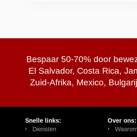
Bespaar 50-70% door bewezen
El Salvador, Costa Rica, J
Zuid-Afrika, Mexico, Bulgarij
Snelle links:
Over ons:
Diensten
Waaro