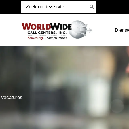
Zoeken
Ga
naar:
naar
inhoud
Dienst
Vacatures