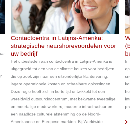
Contactcentra in Latijns-Amerika:
W
strategische nearshorevoordelen voor
(
uw bedrijf
b
aar
Het uitbesteden aan contactcentra in Latijns-Amerika is
In
uitgegroeid tot een van de slimste keuzes voor bedrijven
op
en
die op zoek zijn naar een uitzonderlijke klantervaring,
sn
lagere operationele kosten en schaalbare oplossingen.
ko
Deze regio heeft zich in korte tijd ontwikkeld tot een
he
wereldwijd outsourcingcentrum, met bekwame tweetalige
in
en meertalige medewerkers, moderne infrastructuur en
pr
een naadloze culturele afstemming op de Noord-
Amerikaanse en Europese markten. Bij Worldwide...