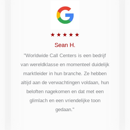
Beoordeeld
★
★
★
★
★
met
Sean H.
5
"Worldwide Call Centers is een bedrijf
van wereldklasse en momenteel duidelijk
uit
marktleider in hun branche. Ze hebben
5
altijd aan de verwachtingen voldaan, hun
beloften nagekomen en dat met een
glimlach en een vriendelijke toon
gedaan."