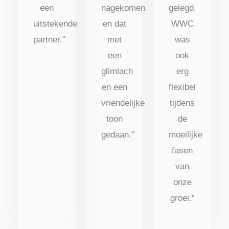
een
nagekomen
gelegd.
uitstekende
en dat
WWC
partner.”
met
was
een
ook
glimlach
erg
en een
flexibel
vriendelijke
tijdens
toon
de
gedaan."
moeilijke
fasen
van
onze
groei.”