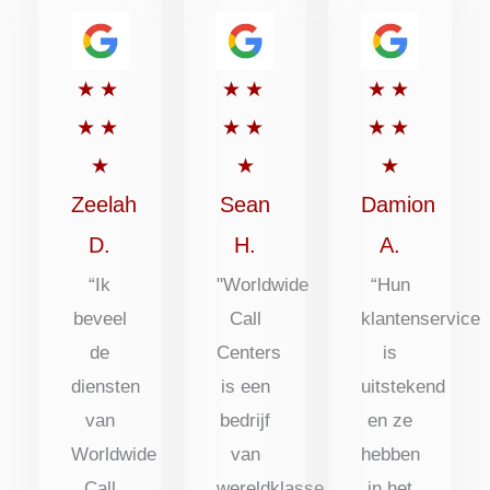
Beoordeeld
Beoordeeld
Beoordee
★
★
★
★
★
★
met
met
met
★
★
★
★
★
★
5
5
5
★
★
★
uit
uit
uit
Zeelah
Sean
Damion
5
5
5
D.
H.
A.
“Ik
"Worldwide
“Hun
beveel
Call
klantenservice
de
Centers
is
diensten
is een
uitstekend
van
bedrijf
en ze
Worldwide
van
hebben
Call
wereldklasse
in het