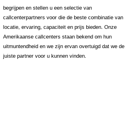
begrijpen en stellen u een selectie van
callcenterpartners voor die de beste combinatie van
locatie, ervaring, capaciteit en prijs bieden. Onze
Amerikaanse callcenters staan bekend om hun
uitmuntendheid en we zijn ervan overtuigd dat we de
juiste partner voor u kunnen vinden.
Neem vandaag nog contact met ons op
om een
gratis
adviesgesprek
en ga aan de slag met een betrouwbaar
callcenter in de VS. Wij helpen u uw activiteiten uit te
breiden, de kwaliteit van uw dienstverlening te
verbeteren en de klanttevredenheid te verhogen.
Begin met uitbesteden aan Worldwide Call Centers –