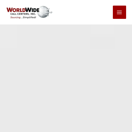
Ga
naar
inhoud