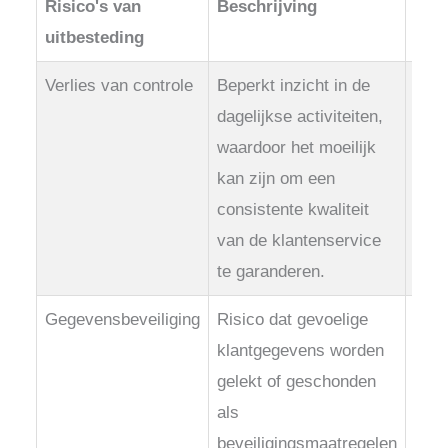
Risico's van
Beschrijving
Hoe
uitbesteding
Verlies van controle
Beperkt inzicht in de
Stel
dagelijkse activiteiten,
defi
waardoor het moeilijk
rapp
kan zijn om een
de p
consistente kwaliteit
houd
van de klantenservice
te w
te garanderen.
Gegevensbeveiliging
Risico dat gevoelige
Kies
klantgegevens worden
die 
gelekt of geschonden
beve
als
bewe
beveiligingsmaatregelen
het 