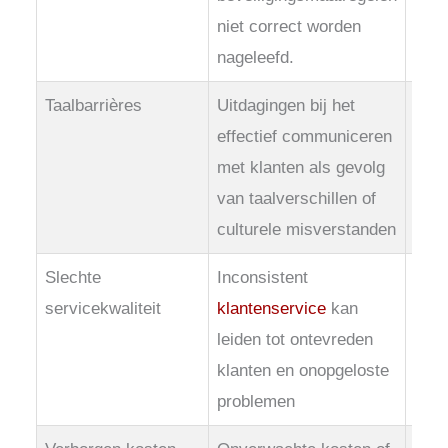
niet correct worden
klan
nageleefd.
Taalbarrières
Uitdagingen bij het
Agen
effectief communiceren
geve
met klanten als gevolg
verb
van taalverschillen of
klan
culturele misverstanden
Slechte
Inconsistent
De p
servicekwaliteit
klantenservice
kan
dien
leiden tot ontevreden
en r
klanten en onopgeloste
om p
problemen
de k