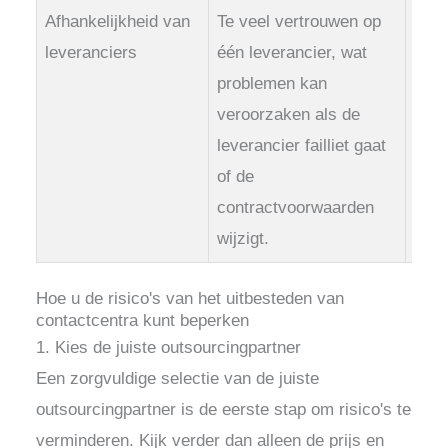
Afhankelijkheid van
Te veel vertrouwen op
Zorg
leveranciers
één leverancier, wat
of d
problemen kan
exit
veroorzaken als de
een 
leverancier failliet gaat
gara
of de
hoof
contractvoorwaarden
voor
wijzigt.
Hoe u de risico's van het uitbesteden van
contactcentra kunt beperken
1. Kies de juiste outsourcingpartner
Een zorgvuldige selectie van de juiste
outsourcingpartner is de eerste stap om risico's te
verminderen. Kijk verder dan alleen de prijs en