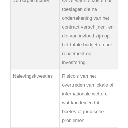
Verborgen kosten
Onverwachte kosten of
Beki
toeslagen die na
en v
ondertekening van het
of v
contract verschijnen, en
teke
die van invloed zijn op
verr
het totale budget en het
rendement op
investering.
Nalevingskwesties
Risico's van het
Zorg
overtreden van lokale of
outs
internationale wetten,
houd
wat kan leiden tot
inte
boetes of juridische
voor
problemen
gege