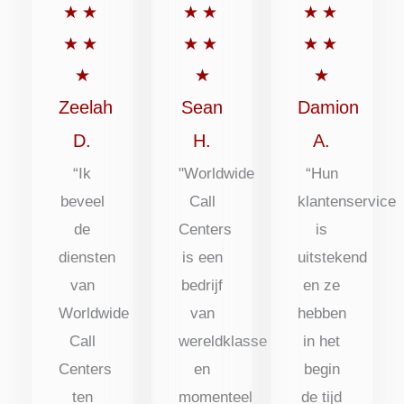
Beoordeeld
Beoordeeld
Beoordee
★
★
★
★
★
★
met
met
met
★
★
★
★
★
★
5
5
5
★
★
★
uit
uit
uit
Zeelah
Sean
Damion
5
5
5
D.
H.
A.
“Ik
"Worldwide
“Hun
beveel
Call
klantenservice
de
Centers
is
diensten
is een
uitstekend
van
bedrijf
en ze
Worldwide
van
hebben
Call
wereldklasse
in het
Centers
en
begin
ten
momenteel
de tijd