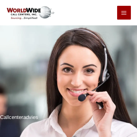
Ga
naar
inhoud
Callcenteradvies