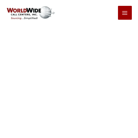
Ga
naar
inhoud