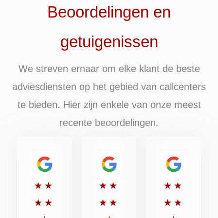
Beoordelingen en
getuigenissen
We streven ernaar om elke klant de beste
adviesdiensten op het gebied van callcenters
te bieden. Hier zijn enkele van onze meest
recente beoordelingen.
Beoordeeld
Beoordeeld
Beoordee
★
★
★
★
★
★
met
met
met
★
★
★
★
★
★