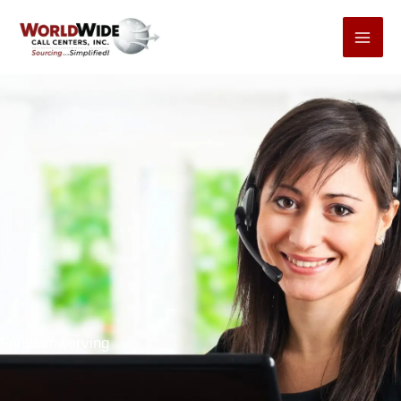
Ga
naar
inhoud
Fondsenwerving