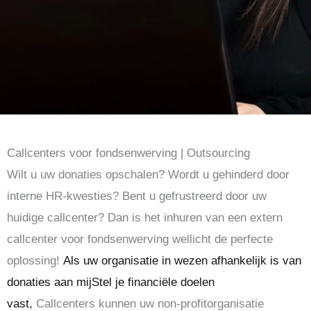
Callcenters voor fondsenwerving | Outsourcing
Wilt u uw donaties opschalen? Wordt u gehinderd door
interne HR-kwesties? Bent u gefrustreerd door uw
huidige callcenter? Dan is het inhuren van een extern
callcenter voor fondsenwerving wellicht de perfecte
oplossing!
Als uw organisatie in wezen afhankelijk is van
donaties aan mij
Stel je financiële doelen
vast,
Callcenters kunnen uw non-profitorganisatie