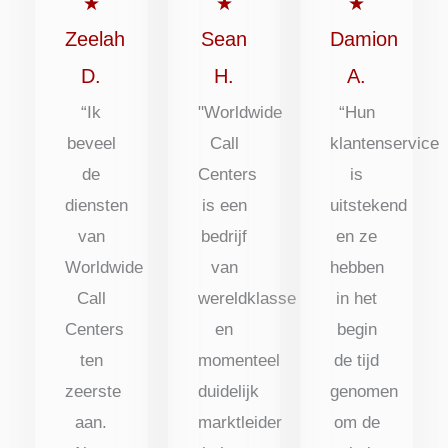
5
5
5
★
★
★
uit
uit
uit
Zeelah
Sean
Damion
5
5
5
D.
H.
A.
“Ik
"Worldwide
“Hun
beveel
Call
klantenservice
de
Centers
is
diensten
is een
uitstekend
van
bedrijf
en ze
Worldwide
van
hebben
Call
wereldklasse
in het
Centers
en
begin
ten
momenteel
de tijd
zeerste
duidelijk
genomen
aan.
marktleider
om de