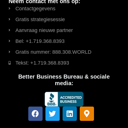
Neem contact met ons op:
Contactgegevens
Gratis strategiesessie
Aanvraag nieuwe partner
Bel: +1.719.368.8393
Gratis nummer: 888.308.WORLD
Tekst: +1.719.368.8393
Better Business Bureau & sociale
media:
F
T
L
K
a
w
i
a
c
i
n
a