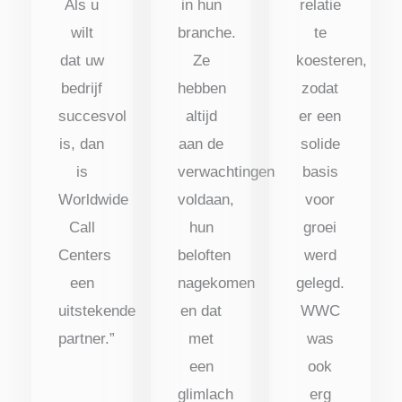
Als u
in hun
relatie
wilt
branche.
te
dat uw
Ze
koesteren,
bedrijf
hebben
zodat
succesvol
altijd
er een
is, dan
aan de
solide
is
verwachtingen
basis
Worldwide
voldaan,
voor
Call
hun
groei
Centers
beloften
werd
een
nagekomen
gelegd.
uitstekende
en dat
WWC
partner.”
met
was
een
ook
glimlach
erg