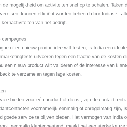
e mogelijkheid om activiteiten snel op te schalen. Taken die
ereisen, kunnen efficiënt worden beheerd door Indiase call
ernactiviteiten van het bedrijf.
we campagnes
e of een nieuw productidee wilt testen, is India een ideale
lemarketingtests uitvoeren tegen een fractie van de kosten di
een nieuw product wilt valideren of de interesse van klanten
back te verzamelen tegen lage kosten.
ten
vice bieden voor één product of dienst, zijn de contactcentr
antcontacten voornamelijk eenmalig of onregelmatig zijn, i
tijd goede service te blijven bieden. Het vermogen van India 
groot, eenmalig klantenbestand, maakt het een sterke keuze