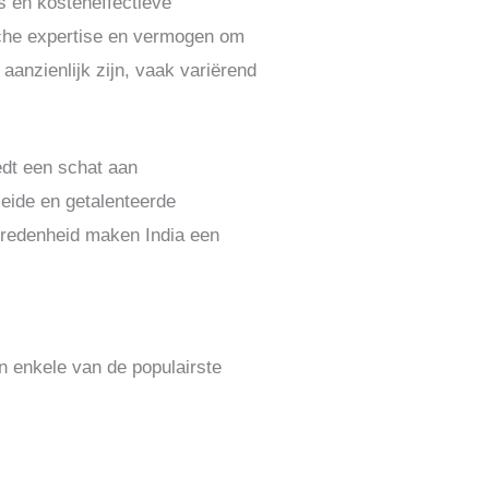
s en kosteneffectieve
sche expertise en vermogen om
aanzienlijk zijn, vaak variërend
edt een schat aan
eide en getalenteerde
evredenheid maken India een
jn enkele van de populairste