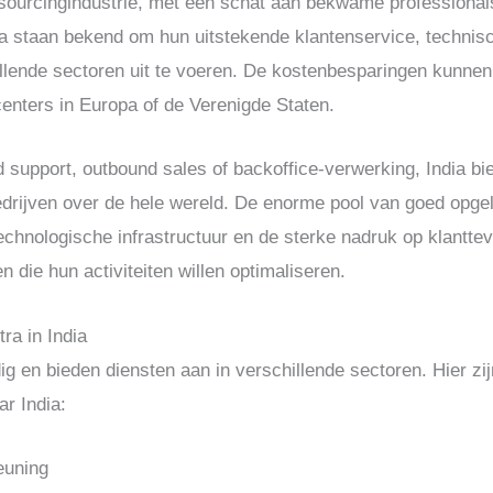
utsourcingindustrie, met een schat aan bekwame professional
ra staan bekend om hun uitstekende klantenservice, techni
illende sectoren uit te voeren. De kostenbesparingen kunnen 
enters in Europa of de Verenigde Staten.
 support, outbound sales of backoffice-verwerking, India bi
drijven over de hele wereld. De enorme pool van goed opgel
echnologische infrastructuur en de sterke nadruk op klantt
n die hun activiteiten willen optimaliseren.
ra in India
dig en bieden diensten aan in verschillende sectoren. Hier zi
r India:
euning