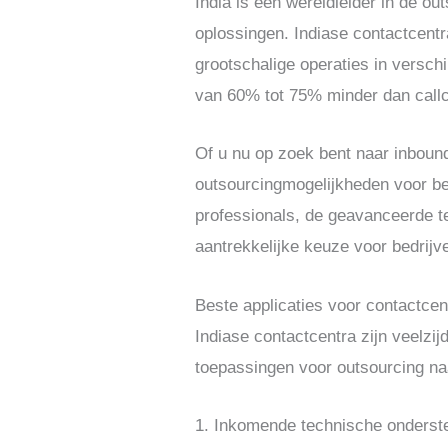
India is een wereldleider in de o
oplossingen. Indiase contactcent
grootschalige operaties in versch
van 60% tot 75% minder dan callc
Of u nu op zoek bent naar inbound
outsourcingmogelijkheden voor be
professionals, de geavanceerde t
aantrekkelijke keuze voor bedrijve
Beste applicaties voor contactcent
Indiase contactcentra zijn veelzij
toepassingen voor outsourcing naa
1
. Inkomende technische onderst