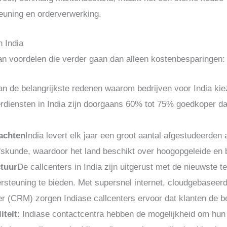
euning en orderverwerking.
n India
van voordelen die verder gaan dan alleen kostenbesparingen:
n de belangrijkste redenen waarom bedrijven voor India kiez
erdiensten in India zijn doorgaans 60% tot 75% goedkoper d
achten
India levert elk jaar een groot aantal afgestudeerden
ijfskunde, waardoor het land beschikt over hoogopgeleide e
ctuur
De callcenters in India zijn uitgerust met de nieuwste 
dersteuning te bieden. Met supersnel internet, cloudgebase
er (CRM) zorgen Indiase callcenters ervoor dat klanten de be
iteit
: Indiase contactcentra hebben de mogelijkheid om hun a