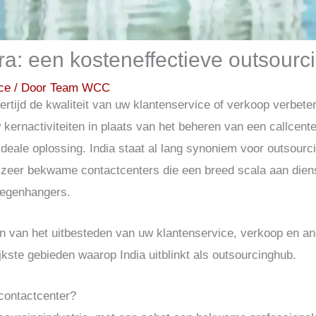
ra: een kosteneffectieve outsourc
ce
/ Door
Team WCC
kertijd de kwaliteit van uw klantenservice of verkoop verbete
kernactiviteiten in plaats van het beheren van een callcent
ideale oplossing. India staat al lang synoniem voor outsourcin
n zeer bekwame contactcenters die een breed scala aan dien
tegenhangers.
en van het uitbesteden van uw klantenservice, verkoop en an
ijkste gebieden waarop India uitblinkt als outsourcinghub.
contactcenter?