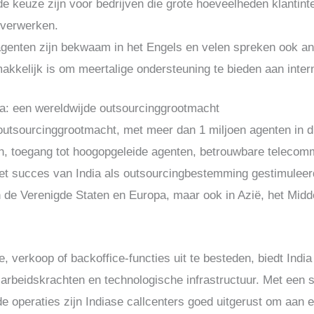
e keuze zijn voor bedrijven die grote hoeveelheden klantin
 verwerken.
 agenten zijn bekwaam in het Engels en velen spreken ook an
akkelijk is om meertalige ondersteuning te bieden aan intern
ra: een wereldwijde outsourcinggrootmacht
e outsourcinggrootmacht, met meer dan 1 miljoen agenten in di
n, toegang tot hoogopgeleide agenten, betrouwbare telecomm
et succes van India als outsourcingbestemming gestimuleer
 in de Verenigde Staten en Europa, maar ook in Azië, het Mid
, verkoop of backoffice-functies uit te besteden, biedt Ind
 arbeidskrachten en technologische infrastructuur. Met een s
 operaties zijn Indiase callcenters goed uitgerust om aan 