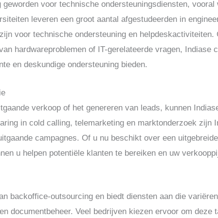
g geworden voor technische ondersteuningsdiensten, voora
ersiteiten leveren een groot aantal afgestudeerden in engine
zijn voor technische ondersteuning en helpdeskactiviteiten. 
van hardwareproblemen of IT-gerelateerde vragen, Indiase c
iënte en deskundige ondersteuning bieden.
ie
 uitgaande verkoop of het genereren van leads, kunnen Indias
ring in cold calling, telemarketing en marktonderzoek zijn I
uitgaande campagnes. Of u nu beschikt over een uitgebreide
nen u helpen potentiële klanten te bereiken en uw verkooppij
 van backoffice-outsourcing en biedt diensten aan die variër
k en documentbeheer. Veel bedrijven kiezen ervoor om deze t