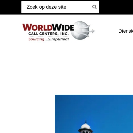
Zoeken
Ga
naar:
naar
inhoud
Dienst