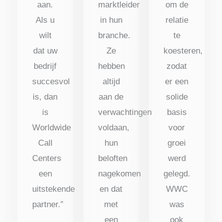
aan.
marktleider
om de
Als u
in hun
relatie
wilt
branche.
te
dat uw
Ze
koesteren,
bedrijf
hebben
zodat
succesvol
altijd
er een
is, dan
aan de
solide
is
verwachtingen
basis
Worldwide
voldaan,
voor
Call
hun
groei
Centers
beloften
werd
een
nagekomen
gelegd.
uitstekende
en dat
WWC
partner.”
met
was
een
ook