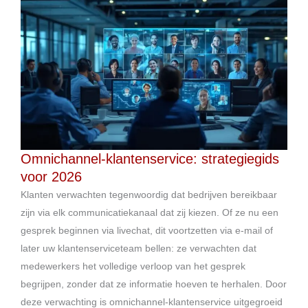
Omnichannel-klantenservice: strategiegids
voor 2026
Klanten verwachten tegenwoordig dat bedrijven bereikbaar
zijn via elk communicatiekanaal dat zij kiezen. Of ze nu een
gesprek beginnen via livechat, dit voortzetten via e-mail of
later uw klantenserviceteam bellen: ze verwachten dat
medewerkers het volledige verloop van het gesprek
begrijpen, zonder dat ze informatie hoeven te herhalen. Door
deze verwachting is omnichannel-klantenservice uitgegroeid