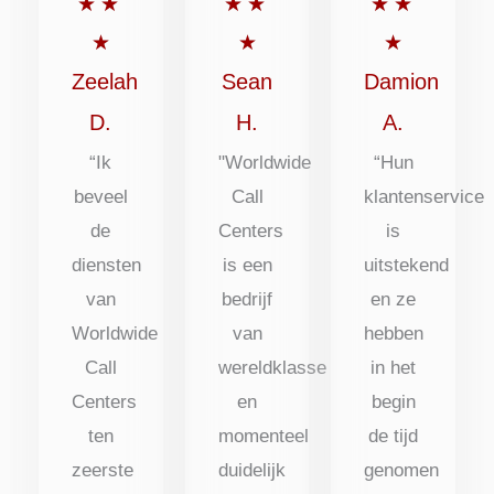
met
met
met
★
★
★
★
★
★
5
5
5
★
★
★
uit
uit
uit
Zeelah
Sean
Damion
5
5
5
D.
H.
A.
“Ik
"Worldwide
“Hun
beveel
Call
klantenservice
de
Centers
is
diensten
is een
uitstekend
van
bedrijf
en ze
Worldwide
van
hebben
Call
wereldklasse
in het
Centers
en
begin
ten
momenteel
de tijd
zeerste
duidelijk
genomen