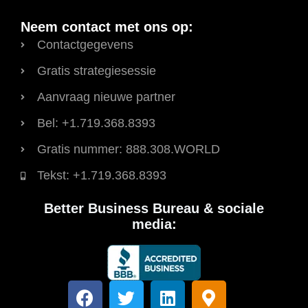
Neem contact met ons op:
Contactgegevens
Gratis strategiesessie
Aanvraag nieuwe partner
Bel: +1.719.368.8393
Gratis nummer: 888.308.WORLD
Tekst: +1.719.368.8393
Better Business Bureau & sociale
media:
F
T
L
K
a
w
i
a