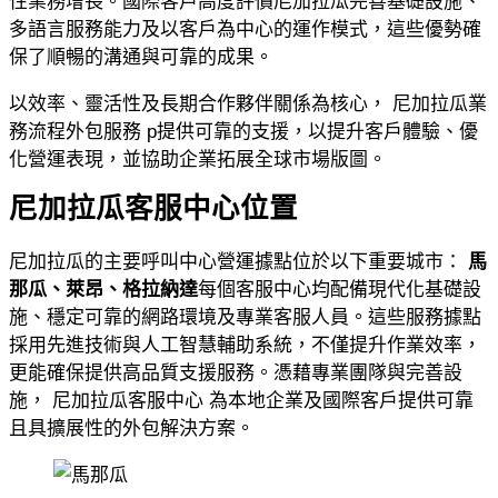
性業務增長。國際客戶高度評價尼加拉瓜完善基礎設施、
多語言服務能力及以客戶為中心的運作模式，這些優勢確
保了順暢的溝通與可靠的成果。
以效率、靈活性及長期合作夥伴關係為核心，
尼加拉瓜業
務流程外包服務
p
提供可靠的支援，以提升客戶體驗、優
化營運表現，並協助企業拓展全球市場版圖。
尼加拉瓜客服中心位置
尼加拉瓜的主要呼叫中心營運據點位於以下重要城市：
馬
那瓜、萊昂、格拉納達
每個客服中心均配備現代化基礎設
施、穩定可靠的網路環境及專業客服人員。這些服務據點
採用先進技術與人工智慧輔助系統，不僅提升作業效率，
更能確保提供高品質支援服務。憑藉專業團隊與完善設
施，
尼加拉瓜客服中心
為本地企業及國際客戶提供可靠
且具擴展性的外包解決方案。