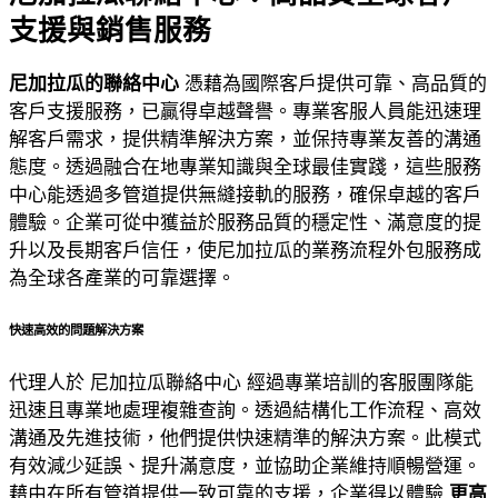
支援與銷售服務
尼加拉瓜的聯絡中心
憑藉為國際客戶提供可靠、高品質的
客戶支援服務，已贏得卓越聲譽。專業客服人員能迅速理
解客戶需求，提供精準解決方案，並保持專業友善的溝通
態度。透過融合在地專業知識與全球最佳實踐，這些服務
中心能透過多管道提供無縫接軌的服務，確保卓越的客戶
體驗。企業可從中獲益於服務品質的穩定性、滿意度的提
升以及長期客戶信任，使尼加拉瓜的業務流程外包服務成
為全球各產業的可靠選擇。
快速高效的問題解決方案
代理人於
尼加拉瓜聯絡中心
經過專業培訓的客服團隊能
迅速且專業地處理複雜查詢。透過結構化工作流程、高效
溝通及先進技術，他們提供快速精準的解決方案。此模式
有效減少延誤、提升滿意度，並協助企業維持順暢營運。
藉由在所有管道提供一致可靠的支援，企業得以體驗
更高