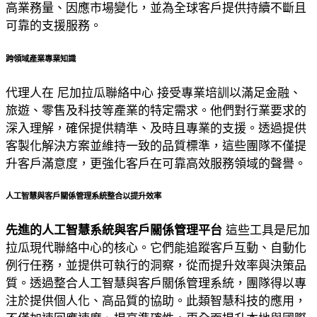
高業務量、因應市場變化，並為全球客戶提供持續不斷且
可靠的支援服務。
跨領域產業專業知識
代理人在
尼加拉瓜聯絡中心
接受專業培訓以滿足金融、
旅遊、零售及科技等產業的特定需求。他們對行業要求的
深入理解，確保提供精準、及時且專業的支援。透過提供
客製化解決方案並維持一致的品質標準，這些團隊不僅提
升客戶滿意度，更強化客戶在可靠高效服務領域的聲譽。
人工智慧與客戶關係管理系統整合以提升效率
先進的人工智慧系統與客戶關係管理平台
這些工具是尼加
拉瓜現代聯絡中心的核心。它們能追蹤客戶互動、自動化
例行任務，並提供可執行的洞察，從而提升效率與決策品
質。透過整合人工智慧與客戶關係管理系統，團隊得以專
注於提供個人化、高品質的協助。此類智慧科技的應用，