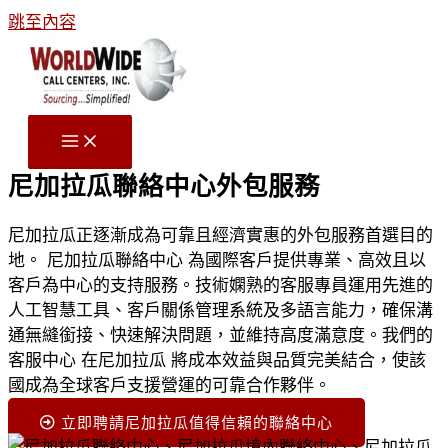
跳至內容
尼加拉瓜聯絡中心外包服務
尼加拉瓜正逐漸成為可靠且經濟實惠的外包服務首選目的
地。
尼加拉瓜聯絡中心
為國際客戶提供專業、高效且以
客戶為中心的支持服務。技術嫻熟的客服專員運用先進的
人工智慧工具、客戶關係管理系統及多語言能力，確保溝
通無縫銜接、快速解決問題，並維持高度滿意度。我們的
客服中心
在尼加拉瓜
將成本效益與品質完美結合，使該
國成為全球客戶支援營運的可靠合作夥伴。
立即聘請尼加拉瓜值得信賴的聯絡中心