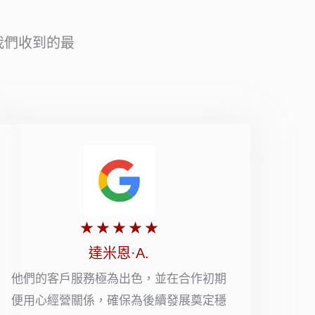
我們收到的最
評
★
★
★
★
★
分
達米恩·A.
5
他們的客戶服務極為出色，並在合作初期
便用心經營關係，確保為後續發展奠定穩
顆