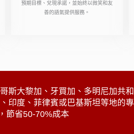
預期目標、兌現承諾，並始終以微笑和友
星
善的語氣提供服務。
（滿
分
5
顆
星）
哥斯大黎加、牙買加、多明尼加共和
、印度、菲律賓或巴基斯坦等地的專
節省50-70%成本