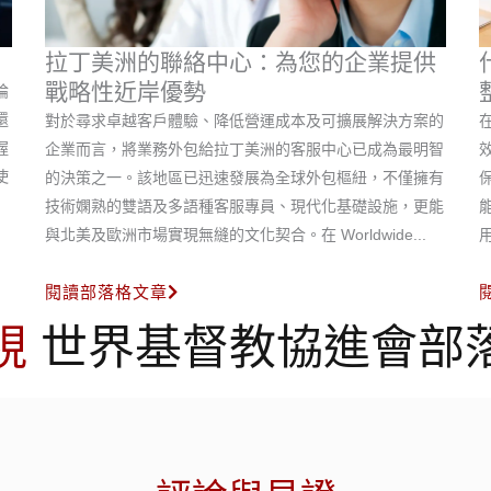
拉丁美洲的聯絡中心：為您的企業提供
戰略性近岸優勢
論
還
對於尋求卓越客戶體驗、降低營運成本及可擴展解決方案的
握
企業而言，將業務外包給拉丁美洲的客服中心已成為最明智
使
的決策之一。該地區已迅速發展為全球外包樞紐，不僅擁有
技術嫻熟的雙語及多語種客服專員、現代化基礎設施，更能
與北美及歐洲市場實現無縫的文化契合。在 Worldwide...
閱讀部落格文章
視
世界基督教協進會部