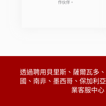
作伙伴。
星
（滿
分
5
顆
星）
透過聘用貝里斯、薩爾瓦多、
國、南非、墨西哥、保加利亞
業客服中心，