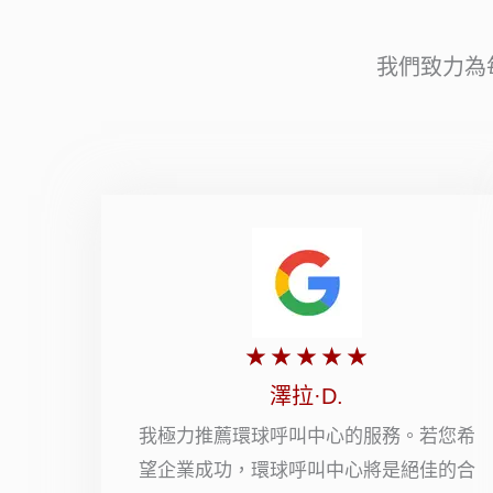
我們致力為
評
★
★
★
★
★
分
澤拉·D.
5
我極力推薦環球呼叫中心的服務。若您希
望企業成功，環球呼叫中心將是絕佳的合
顆