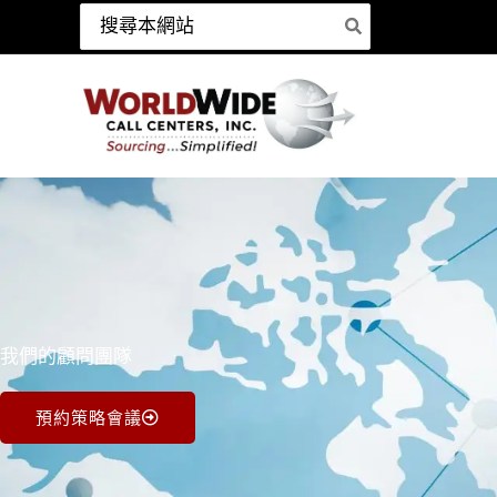
跳
搜
尋：
至
內
容
我們的顧問團隊
預約策略會議