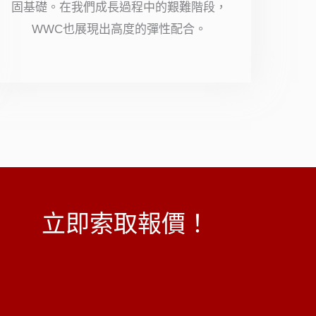
固基礎。在我們成長過程中的艱難階段，
星
WWC也展現出高度的彈性配合。
（滿
分
5
顆
星）
立即索取報價！