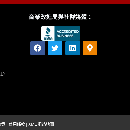
商業改進局與社群媒體：
臉
推
領
地
書
特
英
圖
標
記
替
LD
代
文
字
政策
|
使用條款
|
XML 網站地圖