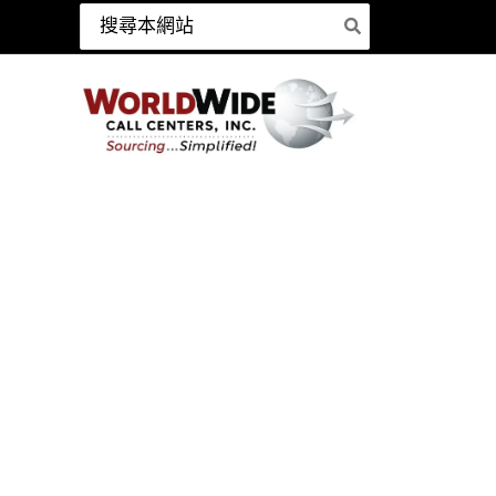
跳
搜
尋：
至
內
容
新加坡客服中心
服人員，為客戶
置，新加坡