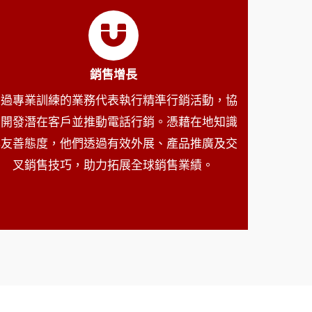
銷售增長
受過專業訓練的業務代表執行精準行銷活動，協
助開發潛在客戶並推動電話行銷。憑藉在地知識
與友善態度，他們透過有效外展、產品推廣及交
叉銷售技巧，助力拓展全球銷售業績。