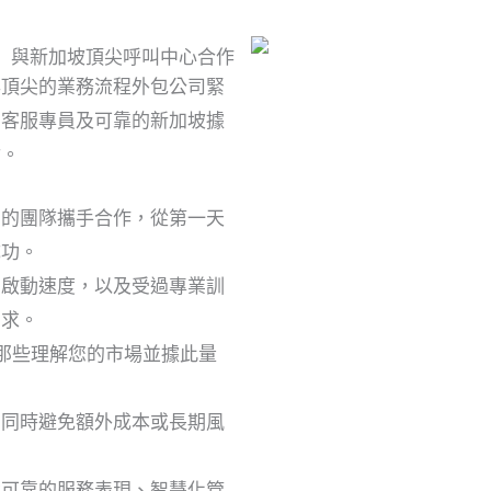
與新加坡頂尖呼叫中心合作
與頂尖的業務流程外包公司緊
的客服專員及可靠的新加坡據
付。
富的團隊攜手合作，從第一天
成功。
的啟動速度，以及受過專業訓
需求。
那些理解您的市場並據此量
，同時避免額外成本或長期風
備可靠的服務表現、智慧化管