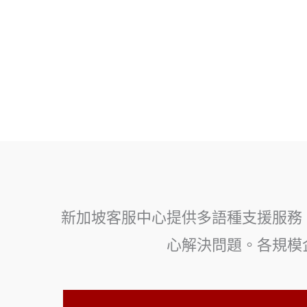
新加坡客服中心提供多語種支援服務
心解決問題。各規模