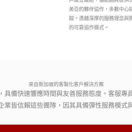
戶建立連結，協助品牌提供
美亞的夥伴協作，多數中心
蹤。憑藉深厚的服務理念與
的可靠協作模式。
來自新加坡的客製化客戶解決方案
，具備快速響應時間與友善服務態度。客服專
企業皆信賴這些團隊，因其具備彈性服務模式