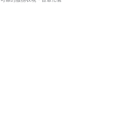
客戶體驗創新：新加坡的業務流程外包優勢
的客服中心外包目的地之一，吸引全球企業前來尋求提升
務流程外包（BPO）產業融合世界級基礎設施、高技能人
夥伴高度重視創新，為企業提供面向未來的客戶支援方案
一，在於其融合了
人工智慧輔助工具
整合至客服中心運作
待時間並提升整體效率。透過運用這些工具，企業既能維