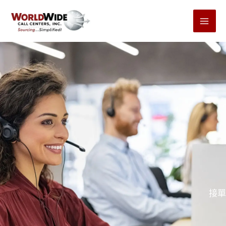
跳
至
內
容
接單