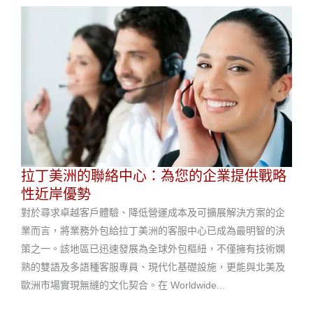
拉丁美洲的聯絡中心：為您的企業提供戰略
性近岸優勢
對於尋求卓越客戶體驗、降低營運成本及可擴展解決方案的企
業而言，將業務外包給拉丁美洲的客服中心已成為最明智的決
策之一。該地區已迅速發展為全球外包樞紐，不僅擁有技術嫻
熟的雙語及多語種客服專員、現代化基礎設施，更能與北美及
歐洲市場實現無縫的文化契合。在 Worldwide...