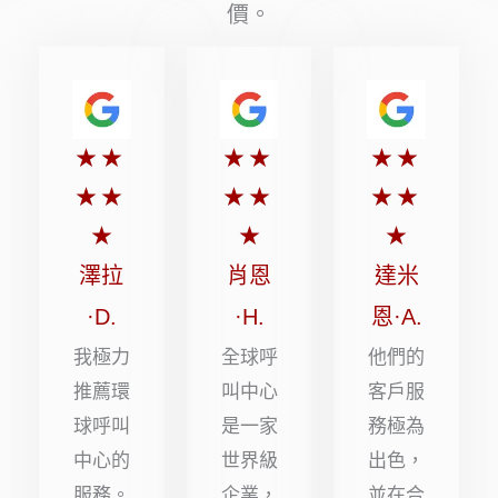
價。
評
評
評
★
★
★
★
★
★
分
分
分
★
★
★
★
★
★
5
5
5
★
★
★
顆
顆
顆
澤拉
肖恩
達米
星
星
星
·D.
·H.
恩·A.
（滿
（滿
（滿
我極力
全球呼
他們的
分
分
分
推薦環
叫中心
客戶服
球呼叫
是一家
務極為
5
5
5
中心的
世界級
出色，
顆
顆
顆
服務。
企業，
並在合