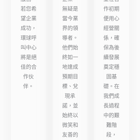
星）
星）
星）
若您希
無疑是
作初期
望企業
當今業
便用心
成功，
界的領
經營關
環球呼
導者。
係，確
叫中心
他們始
保為後
將是絕
終如一
續發展
佳的合
地達成
奠定穩
作伙
預期目
固基
伴。
標、兌
礎。在
現承
我們成
諾，並
長過程
始終以
中的艱
微笑和
難階
友善的
段，