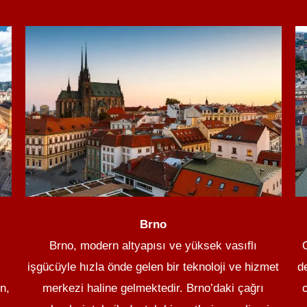
Brno
Brno, modern altyapısı ve yüksek vasıflı
işgücüyle hızla önde gelen bir teknoloji ve hizmet
d
n,
merkezi haline gelmektedir. Brno’daki çağrı