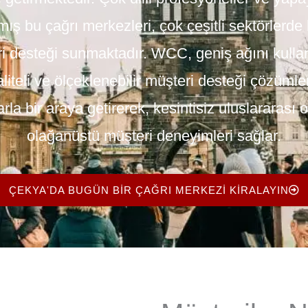
mış bu çağrı merkezleri, çok çeşitli sektörlerde h
eri desteği sunmaktadır. WCC, geniş ağını kulla
iteli ve ölçeklenebilir müşteri desteği çözümle
rla bir araya getirerek, kesintisiz uluslararası
olağanüstü müşteri deneyimleri sağlar.
ÇEKYA'DA BUGÜN BIR ÇAĞRI MERKEZI KIRALAYIN