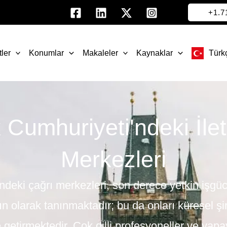
+1.
ler
Konumlar
Makaleler
Kaynaklar
Türk
 Cumhuriyeti'ndeki İlet
Merkezleri
deki çağrı merkezleri, son derece yetkin işgücü 
n olarak tanınmaktadır; bu da onları küresel şirk
e getirmektedir. Çok dilli profesyoneller ve yap