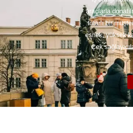
araçlarla donatıl
tutarlı bir müşt
esnek, yüksek kal
Çek sağlayıcıla