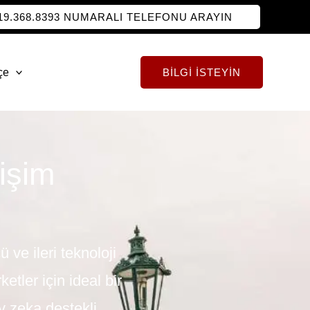
719.368.8393 NUMARALI TELEFONU ARAYIN
çe
BILGI İSTEYIN
işim
ve ileri teknoloji
etler için ideal bir
ay zeka destekli