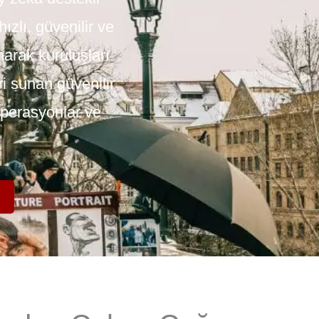
ızlı, güvenilir ve
narak kuruluşları
ri sunan güvenilir
 operasyonlar ve