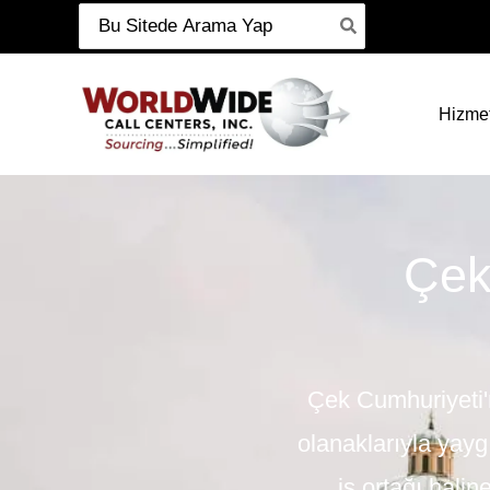
Şunu
İçeriğe
ara:
git
Hizmet
Çek
Çek Cumhuriyeti'n
olanaklarıyla yaygı
iş ortağı halin