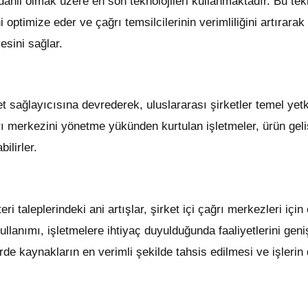
 dahil olmak üzere en son teknolojileri kullanmaktadır. Bu tek
i optimize eder ve çağrı temsilcilerinin verimliliğini artırara
esini sağlar.
 sağlayıcısına devrederek, uluslararası şirketler temel yetki
ağrı merkezini yönetme yükünden kurtulan işletmeler, ürün g
ilirler.
taleplerindeki ani artışlar, şirket içi çağrı merkezleri için 
ullanımı, işletmelere ihtiyaç duyulduğunda faaliyetlerini ge
de kaynakların en verimli şekilde tahsis edilmesi ve işleri