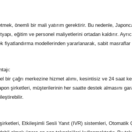
letmek, önemli bir mali yatırım gerektirir. Bu nedenle, Japo
tyapı, eğitim ve personel maliyetlerini ortadan kaldırır. Ayrı
k fiyatlandırma modellerinden yararlanarak, sabit masrafla
tajı:
l bir çağrı merkezine hizmet alımı, kesintisiz ve 24 saat kes
pon şirketleri, müşterilerinin her saatte destek almasını gar
eştirebilir.
irketleri, Etkileşimli Sesli Yanıt (IVR) sistemleri, Otomati