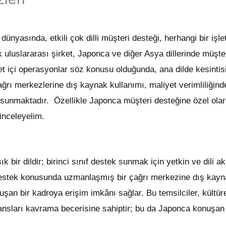
nyasında, etkili çok dilli müşteri desteği, herhangi bir işl
k uluslararası şirket, Japonca ve diğer Asya dillerinde müşte
ket içi operasyonlar söz konusu olduğunda, ana dilde kesinti
çağrı merkezlerine dış kaynak kullanımı, maliyet verimliliği
 sunmaktadır. Özellikle Japonca müşteri desteğine özel ola
inceleyelim.
bir dildir; birinci sınıf destek sunmak için yetkin ve dili ak
estek konusunda uzmanlaşmış bir çağrı merkezine dış kaynak
uşan bir kadroya erişim imkânı sağlar. Bu temsilciler, kültürel
ansları kavrama becerisine sahiptir; bu da Japonca konuşan m