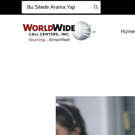
Şunu
İçeriğe
ara:
git
Hizmet