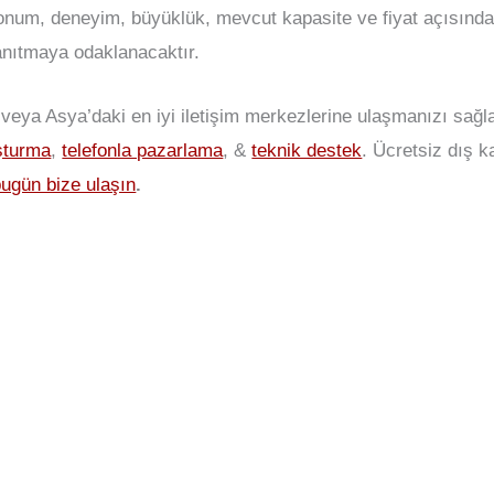
konum, deneyim, büyüklük, mevcut kapasite ve fiyat açısın
tanıtmaya odaklanacaktır.
veya Asya’daki en iyi iletişim merkezlerine ulaşmanızı sağl
uşturma
,
telefonla pazarlama
, &
teknik destek
. Ücretsiz dış 
bugün bize ulaşın
.