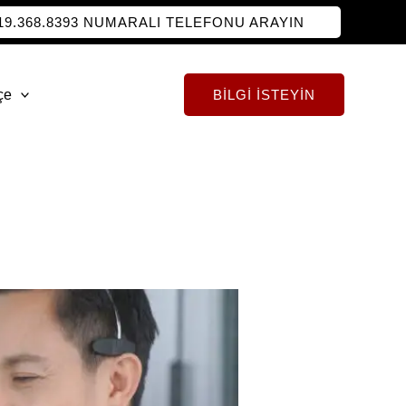
719.368.8393 NUMARALI TELEFONU ARAYIN
çe
BILGI İSTEYIN