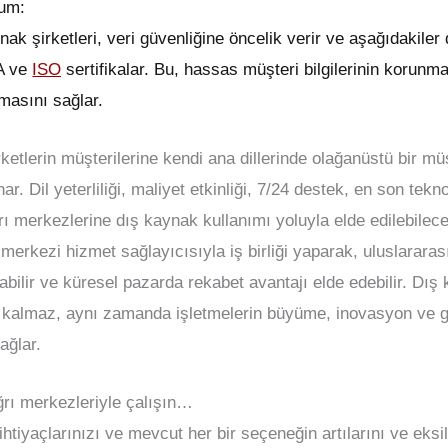
yum:
k şirketleri, veri güvenliğine öncelik verir ve aşağıdakiler
A ve
ISO
sertifikalar. Bu, hassas müşteri bilgilerinin korunm
tmasını sağlar.
ketlerin müşterilerine kendi ana dillerinde olağanüstü bir m
ar. Dil yeterliliği, maliyet etkinliği, 7/24 destek, en son tekn
rı merkezlerine dış kaynak kullanımı yoluyla elde edilebile
 merkezi hizmet sağlayıcısıyla iş birliği yaparak, uluslararas
abilir ve küresel pazarda rekabet avantajı elde edebilir. Dış 
 kalmaz, aynı zamanda işletmelerin büyüme, inovasyon ve gü
ağlar.
ğrı merkezleriyle çalışın…
iyaçlarınızı ve mevcut her bir seçeneğin artılarını ve eksile