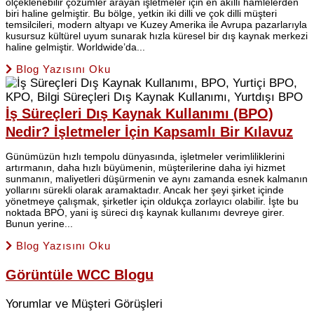
ölçeklenebilir çözümler arayan işletmeler için en akıllı hamlelerden
biri haline gelmiştir. Bu bölge, yetkin iki dilli ve çok dilli müşteri
temsilcileri, modern altyapı ve Kuzey Amerika ile Avrupa pazarlarıyla
kusursuz kültürel uyum sunarak hızla küresel bir dış kaynak merkezi
haline gelmiştir. Worldwide’da...
Blog Yazısını Oku
İş Süreçleri Dış Kaynak Kullanımı (BPO)
Nedir? İşletmeler İçin Kapsamlı Bir Kılavuz
Günümüzün hızlı tempolu dünyasında, işletmeler verimliliklerini
artırmanın, daha hızlı büyümenin, müşterilerine daha iyi hizmet
sunmanın, maliyetleri düşürmenin ve aynı zamanda esnek kalmanın
yollarını sürekli olarak aramaktadır. Ancak her şeyi şirket içinde
yönetmeye çalışmak, şirketler için oldukça zorlayıcı olabilir. İşte bu
noktada BPO, yani iş süreci dış kaynak kullanımı devreye girer.
Bunun yerine...
Blog Yazısını Oku
Görüntüle
WCC Blogu
Yorumlar ve Müşteri Görüşleri