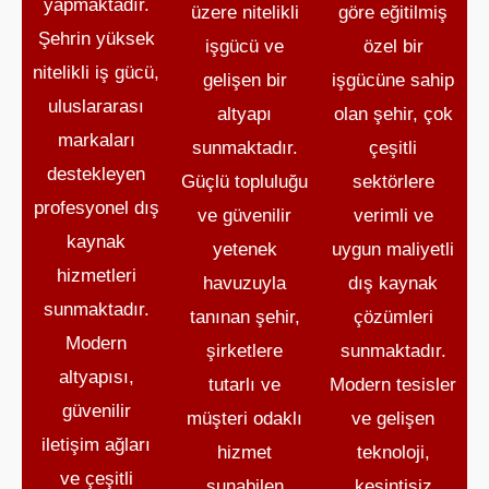
yapmaktadır.
üzere nitelikli
göre eğitilmiş
Şehrin yüksek
işgücü ve
özel bir
nitelikli iş gücü,
gelişen bir
işgücüne sahip
uluslararası
altyapı
olan şehir, çok
markaları
sunmaktadır.
çeşitli
destekleyen
Güçlü topluluğu
sektörlere
profesyonel dış
ve güvenilir
verimli ve
kaynak
yetenek
uygun maliyetli
hizmetleri
havuzuyla
dış kaynak
sunmaktadır.
tanınan şehir,
çözümleri
Modern
şirketlere
sunmaktadır.
altyapısı,
tutarlı ve
Modern tesisler
güvenilir
müşteri odaklı
ve gelişen
iletişim ağları
hizmet
teknoloji,
ve çeşitli
sunabilen
kesintisiz