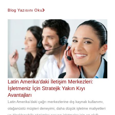
Blog Yazısını Oku
Latin Amerika'daki İletişim Merkezleri:
İşletmeniz İçin Stratejik Yakın Kıyı
Avantajları
Latin Amerika’daki çağrı merkezlerine dış kaynak kullanımı,
olağanüstü müşteri deneyimi, daha düşük işletme maliyetleri