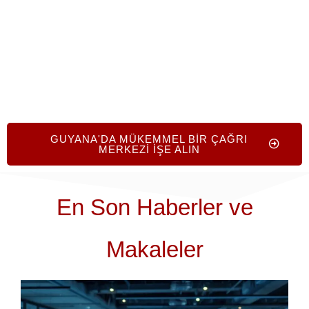
sunabileceğinizi keşfedin.
GUYANA'DA MÜKEMMEL BIR ÇAĞRI
MERKEZI İŞE ALIN
En Son Haberler ve
Makaleler