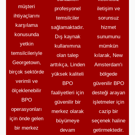
müşteri
profesyonel
iletişim ve
ihtiyaçlarını
temsilciler
sorunsuz
karşılama
sağlamaktadır.
hizmet
konusunda
Dış kaynak
sunumunu
yetkin
kullanımına
mümkün
temsilcileriyle
olan talep
kılarak, New
Georgetown,
arttıkça, Linden
Amsterdam'ı
birçok sektörde
yüksek kaliteli
bölgede
verimli ve
BPO
güvenilir BPO
ölçeklenebilir
faaliyetleri için
desteği arayan
BPO
güvenilir bir
işletmeler için
operasyonları
merkez olarak
cazip bir
için önde gelen
büyümeye
seçenek haline
bir merkez
devam
getirmektedir.