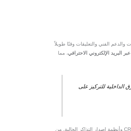
والدعم الفني والتعليقات وقتًا طويلاً
بر البريد الإلكتروني الاحترافي
، مما
ق الداخلية للتركيز على
، والحفاظ على نبرة وأسلوب علامتك التجارية، والتكامل السلس مع أنظمة CRM وأنظمة إصدار التذاكر الحالية. من