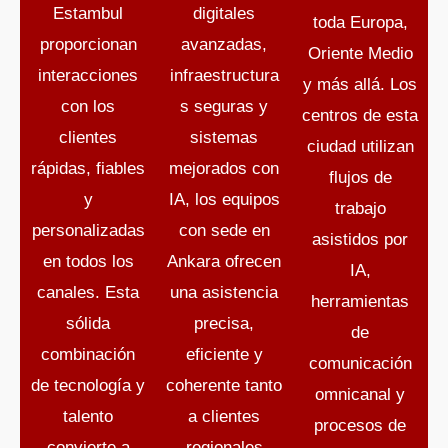
Estambul
digitales
toda Europa,
proporcionan
avanzadas,
Oriente Medio
interacciones
infraestructura
y más allá. Los
con los
s seguras y
centros de esta
clientes
sistemas
ciudad utilizan
rápidas, fiables
mejorados con
flujos de
y
IA, los equipos
trabajo
personalizadas
con sede en
asistidos por
en todos los
Ankara ofrecen
IA,
canales. Esta
una asistencia
herramientas
sólida
precisa,
de
combinación
eficiente y
comunicación
de tecnología y
coherente tanto
omnicanal y
talento
a clientes
procesos de
convierte a
regionales