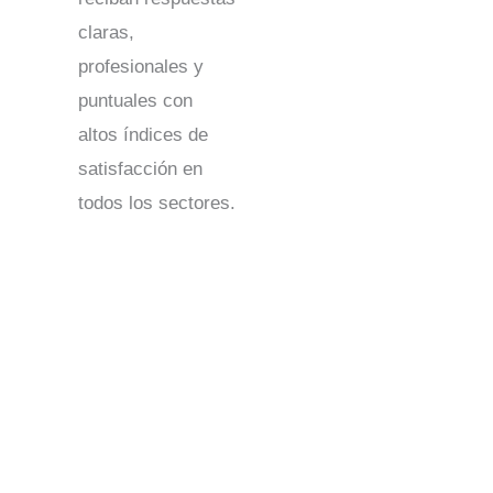
claras,
profesionales y
puntuales con
altos índices de
satisfacción en
todos los sectores.
Centros de contacto en Turquía: Asistencia integral
para clientes locales y globales
Los centros de contacto de Turquía ofrecen una