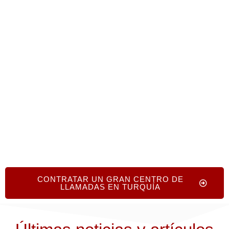
escalable, rentable y profesional.
📞
Llame al +1 719-368-8393
📝
O rellene un breve formulario en línea
para
obtener recomendaciones personalizadas, sin
coste ni compromiso.
CONTRATAR UN GRAN CENTRO DE
LLAMADAS EN TURQUÍA