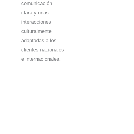
comunicación
clara y unas
interacciones
culturalmente
adaptadas a los
clientes nacionales
e internacionales.
Centros de contacto en Illinois: Soluciones fiables
para empresas de toda Norteamérica
Los centros de contacto de Illinois ofrecen un