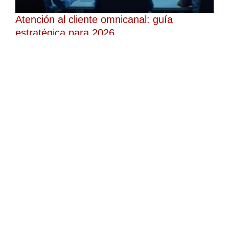
Atención al cliente omnicanal: guía
estratégica para 2026
Los clientes de hoy en día esperan que las empresas estén
disponibles allá donde decidan comunicarse. Tanto si inician
una conversación a través del chat en directo, como si la
continúan por correo electrónico o llaman más tarde al
equipo de atención al cliente, esperan que los agentes
comprendan toda la interacción sin tener que pedirles que
repitan la información. Esta expectativa ha convertido a la
atención al cliente omnicanal en una de las más...
Leer la entrada del blog