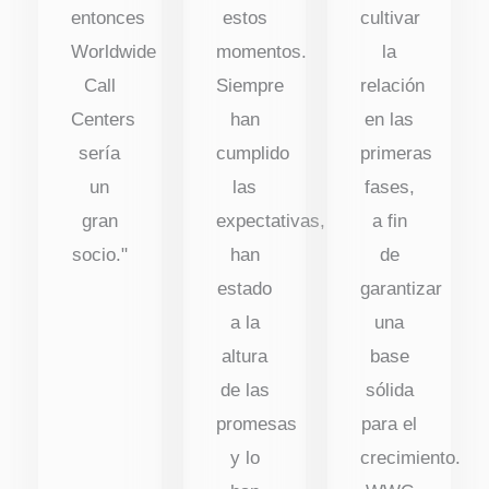
entonces
estos
cultivar
Worldwide
momentos.
la
Call
Siempre
relación
Centers
han
en las
sería
cumplido
primeras
un
las
fases,
gran
expectativas,
a fin
socio."
han
de
estado
garantizar
a la
una
altura
base
de las
sólida
promesas
para el
y lo
crecimiento.