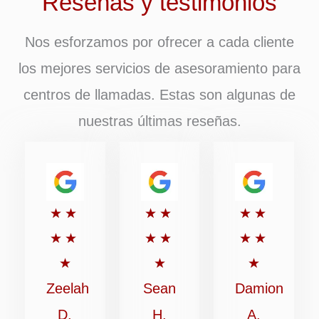
Reseñas y testimonios
Nos esforzamos por ofrecer a cada cliente
los mejores servicios de asesoramiento para
centros de llamadas. Estas son algunas de
nuestras últimas reseñas.
Puntuación:
Puntuación:
Puntuaci
★
★
★
★
★
★
5
5
5
★
★
★
★
★
★
de
de
de
★
★
★
5
5
5
Zeelah
Sean
Damion
D.
H.
A.