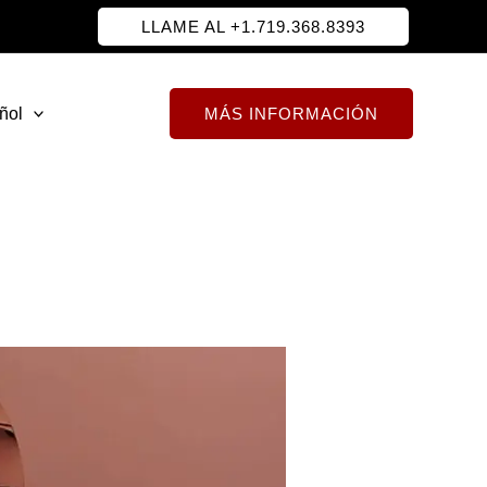
LLAME AL +1.719.368.8393
ñol
MÁS INFORMACIÓN