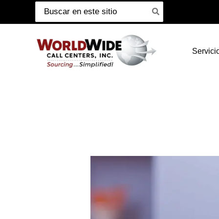
Buscar:
Ir
al
contenido
Servici