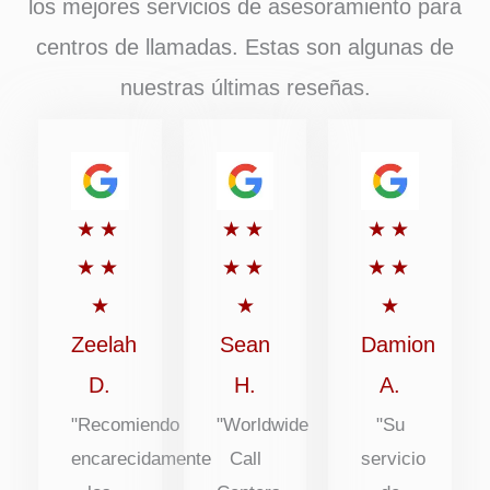
los mejores servicios de asesoramiento para
centros de llamadas. Estas son algunas de
nuestras últimas reseñas.
Puntuación:
Puntuación:
Puntuaci
★
★
★
★
★
★
5
5
5
★
★
★
★
★
★
de
de
de
★
★
★
5
5
5
Zeelah
Sean
Damion
D.
H.
A.
"Recomiendo
"Worldwide
"Su
encarecidamente
Call
servicio