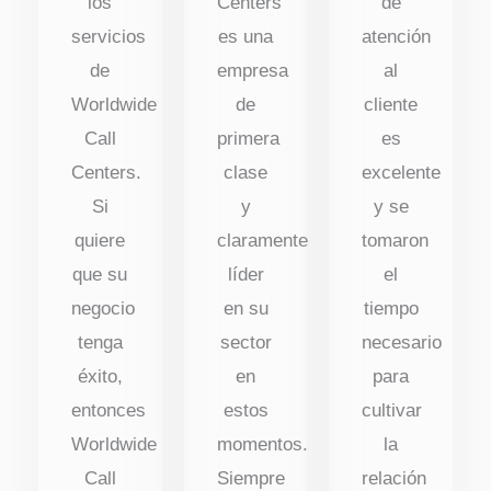
los
Centers
de
servicios
es una
atención
de
empresa
al
Worldwide
de
cliente
Call
primera
es
Centers.
clase
excelente
Si
y
y se
quiere
claramente
tomaron
que su
líder
el
negocio
en su
tiempo
tenga
sector
necesario
éxito,
en
para
entonces
estos
cultivar
Worldwide
momentos.
la
Call
Siempre
relación