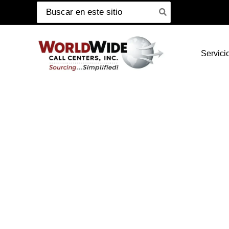
Buscar:
Ir
al
contenido
Servici