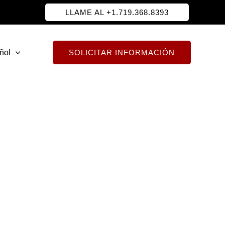
LLAME AL +1.719.368.8393
ñol
SOLICITAR INFORMACIÓN