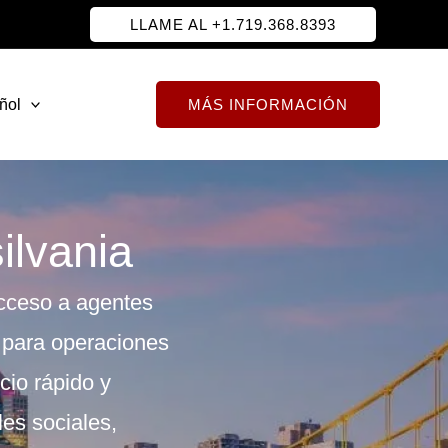
LLAME AL +1.719.368.8393
ñol
MÁS INFORMACIÓN
ilvania
cceso a agentes
a para operaciones
cio rápido y
les sociales,