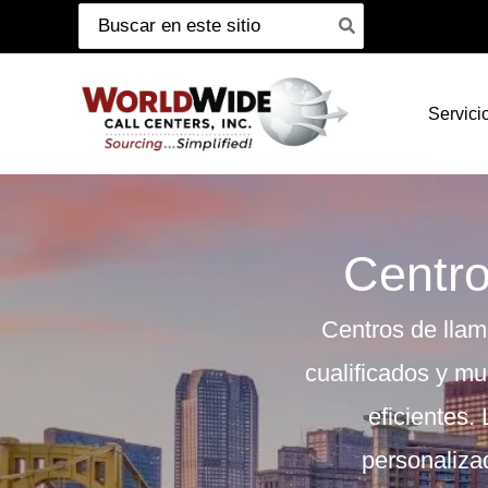
Buscar:
Ir
al
contenido
Servici
Centro
Centros de lla
cualificados y mu
eficientes.
personalizad