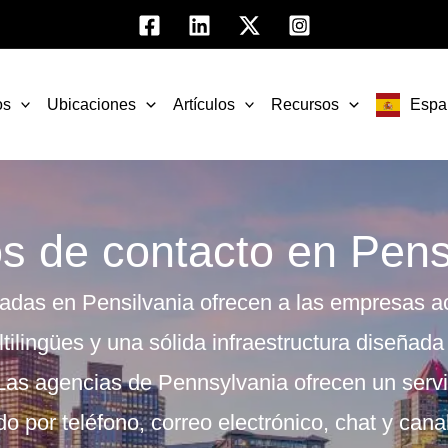
os
Ubicaciones
Artículos
Recursos
Espa
s de contacto en Pens
madas en Pensilvania
ofrecen a las empresas a
ltilingües y una sólida infraestructura diseñad
 Las agencias de Pennsylvania ofrecen un servi
o por teléfono, correo electrónico, chat y cana