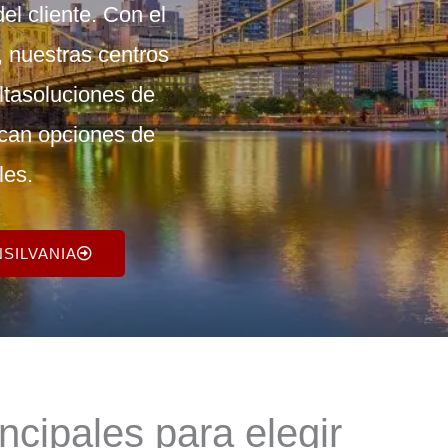
l cliente. Con el
, nuestras
centros
lta
soluciones de
scan opciones de
les.
SILVANIA
ncipales para elegir