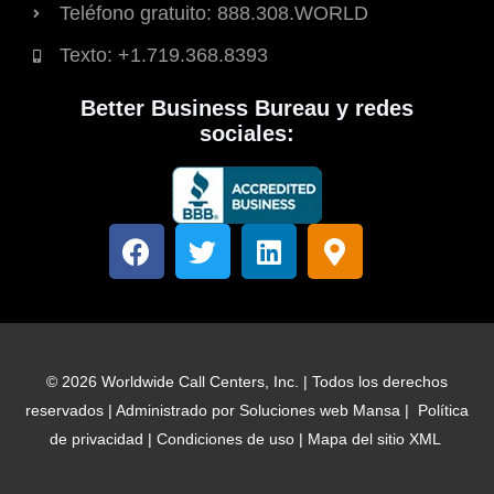
Teléfono gratuito: 888.308.WORLD
Texto: +1.719.368.8393
Better Business Bureau y redes
sociales:
F
T
L
M
a
w
i
a
c
i
n
p
e
t
k
a
b
t
e
-
o
e
d
m
© 2026 Worldwide Call Centers, Inc. | Todos los derechos
o
r
i
a
reservados | Administrado por
Soluciones web Mansa
|
Política
k
n
r
de privacidad
|
Condiciones de uso
|
Mapa del sitio XML
c
a