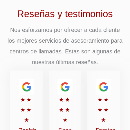
Reseñas y testimonios
Nos esforzamos por ofrecer a cada cliente
los mejores servicios de asesoramiento para
centros de llamadas. Estas son algunas de
nuestras últimas reseñas.
Puntuación:
Puntuación:
Puntuaci
★
★
★
★
★
★
5
5
5
★
★
★
★
★
★
de
de
de
★
★
★
5
5
5