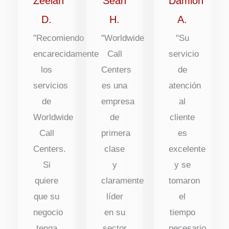
Zeelah
Sean
Damion
D.
H.
A.
"Recomiendo
"Worldwide
"Su
encarecidamente
Call
servicio
los
Centers
de
servicios
es una
atención
de
empresa
al
Worldwide
de
cliente
Call
primera
es
Centers.
clase
excelente
Si
y
y se
quiere
claramente
tomaron
que su
líder
el
negocio
en su
tiempo
tenga
sector
necesario