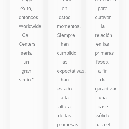
éxito,
en
para
entonces
estos
cultivar
Worldwide
momentos.
la
Call
Siempre
relación
Centers
han
en las
sería
cumplido
primeras
un
las
fases,
gran
expectativas,
a fin
socio."
han
de
estado
garantizar
a la
una
altura
base
de las
sólida
promesas
para el