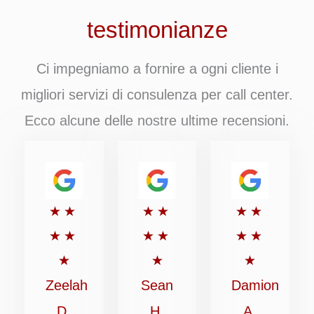
testimonianze
Ci impegniamo a fornire a ogni cliente i
migliori servizi di consulenza per call center.
Ecco alcune delle nostre ultime recensioni.
Valutato
Valutato
Valutato
★
★
★
★
★
★
5
5
5
★
★
★
★
★
★
su
su
su
★
★
★
5
5
5
Zeelah
Sean
Damion
D.
H.
A.