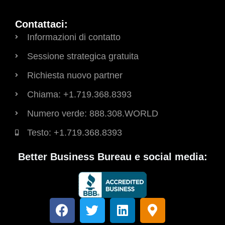
Contattaci:
Informazioni di contatto
Sessione strategica gratuita
Richiesta nuovo partner
Chiama: +1.719.368.8393
Numero verde: 888.308.WORLD
Testo: +1.719.368.8393
Better Business Bureau e social media:
F
T
L
M
a
w
i
a