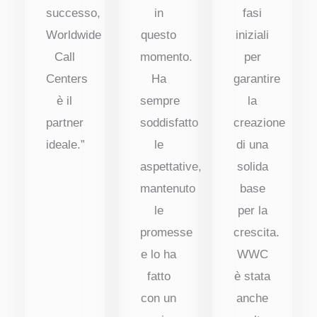
successo,
in
fasi
Worldwide
questo
iniziali
Call
momento.
per
Centers
Ha
garantire
è il
sempre
la
partner
soddisfatto
creazione
ideale.”
le
di una
aspettative,
solida
mantenuto
base
le
per la
promesse
crescita.
e lo ha
WWC
fatto
è stata
con un
anche