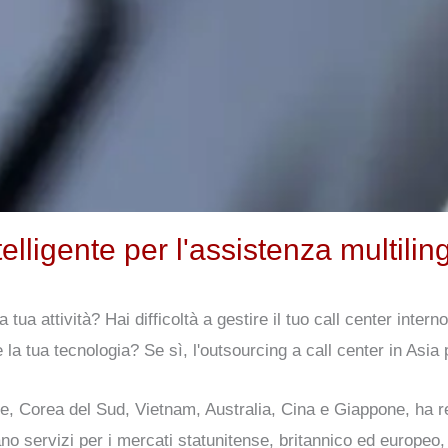
telligente per l'assistenza multili
 tua attività? Hai difficoltà a gestire il tuo call center intern
re la tua tecnologia? Se sì, l'outsourcing a call center in Asi
 Corea del Sud, Vietnam, Australia, Cina e Giappone, ha reg
o servizi per i mercati statunitense, britannico ed europeo, i