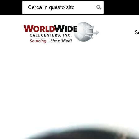
Cerca:
Passa
al
contenuto
S